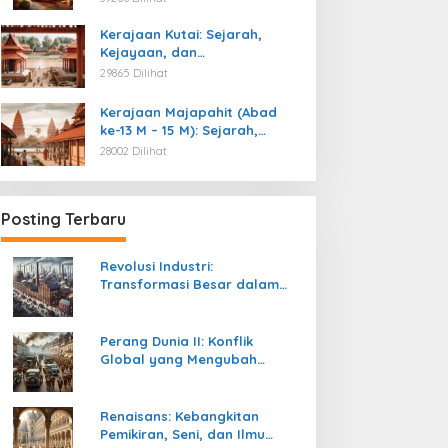
Kemerdekaan
Kerajaan Kutai: Sejarah,
Kejayaan, dan
Peninggalannya (Abad ke-4
29865 Dilihat
M)
Kerajaan Majapahit (Abad
ke-13 M – 15 M): Sejarah,
Kejayaan, dan
28002 Dilihat
Peninggalannya
Posting Terbaru
Revolusi Industri:
Transformasi Besar dalam
Sejarah Peradaban Manusia
Perang Dunia II: Konflik
Global yang Mengubah
Tatanan Politik, Sosial, dan
Peradaban Dunia
Renaisans: Kebangkitan
Pemikiran, Seni, dan Ilmu