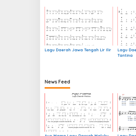
s
Lagu Daerah Jawa Tengah Lir Ilir
Lagu Dae
Tantina
News Feed
Ayo Mama Lagu Daerah Maluku
Lagu Da