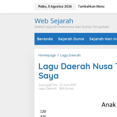
L
Tambahkan Menu
e
Rabu, 5 Agustus 2026
w
a
Web Sejarah
t
i
Artikel sejarah Indonesia dan Dunia Terupdate
k
e
Beranda
Sejarah Dunia
Sejarah Hari in
k
o
n
t
Homepage
/
Lagu Daerah
L
e
a
n
Lagu Daerah Nusa
g
u
Saya
D
a
e
Supriyadi Pro
21 Juni 2019
r
Lagu Daerah
309 Dilihat
a
h
N
u
s
a