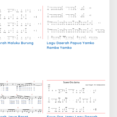
rah Maluku Burung
Lagu Daerah Papua Yamko
Rambe Yamko
erah Jawa Barat
Suwe Ora Jamu Lagu Daerah