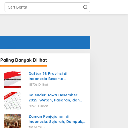
Paling Banyak Dilihat
Daftar 38 Provinsi di
Indonesia Beserta
Ibukotanya Terbaru
113706 Dilihat
Kalender Jawa Desember
2025: Weton, Pasaran, dan
Hari Baik
60528 Dilihat
Zaman Penjajahan di
Indonesia: Sejarah, Dampak,
dan Perjuangan Menuju
39266 Dilihat