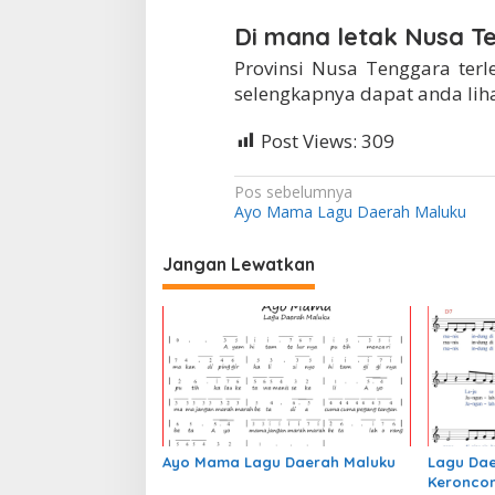
Di mana letak Nusa T
Provinsi Nusa Tenggara terle
selengkapnya dapat anda lihat
Post Views:
309
N
Pos sebelumnya
Ayo Mama Lagu Daerah Maluku
a
v
Jangan Lewatkan
i
g
a
s
i
p
Ayo Mama Lagu Daerah Maluku
Lagu Da
o
Keronco