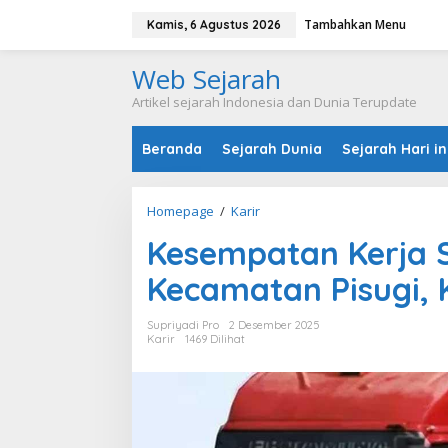
L
Tambahkan Menu
e
Kamis, 6 Agustus 2026
w
a
Web Sejarah
t
i
Artikel sejarah Indonesia dan Dunia Terupdate
k
e
Beranda
Sejarah Dunia
Sejarah Hari in
k
o
n
t
Homepage
/
Karir
K
e
e
n
Kesempatan Kerja S
s
e
Kecamatan Pisugi, 
m
p
a
Supriyadi Pro
2 Desember 2025
t
Karir
1469 Dilihat
a
n
K
e
r
j