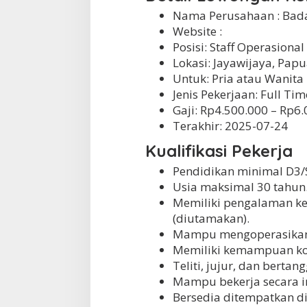
j
a
Nama Perusahaan :
Bada
y
Website :
a
Posisi: Staff Operasional
Lokasi: Jayawijaya, Pap
Untuk: Pria atau Wanita
Jenis Pekerjaan:
Full Tim
Gaji: Rp
4.500.000
– Rp
6.
Terakhir:
2025-07-24
Kualifikasi Pekerja
Pendidikan minimal D3/
Usia maksimal 30 tahun
Memiliki pengalaman ker
(diutamakan).
Mampu mengoperasikan k
Memiliki kemampuan ko
Teliti, jujur, dan berta
Mampu bekerja secara i
Bersedia ditempatkan di