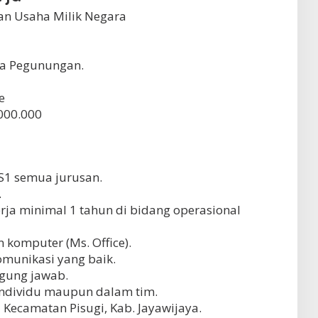
n Usaha Milik Negara
ua Pegunungan.
e
000.000
S1 semua jurusan.
.
ja minimal 1 tahun di bidang operasional
omputer (Ms. Office).
munikasi yang baik.
nggung jawab.
ndividu maupun dalam tim.
 Kecamatan Pisugi, Kab. Jayawijaya.