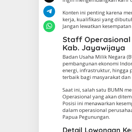
c
a
Konten ini penting karena m
m
kerja, kualifikasi yang dibut
a
Jangan lewatkan kesempatan em
t
a
n
Staff Operasional
P
Kab. Jayawijaya
i
s
Badan Usaha Milik Negara (
u
pembangunan ekonomi Indones
g
i
energi, infrastruktur, hing
,
terbaik bagi masyarakat dan
K
a
Saat ini, salah satu BUMN me
b
.
Operasional yang akan ditemp
J
Posisi ini menawarkan kesem
a
dalam operasional perusah
y
Papua Pegunungan.
a
w
i
Detail Lowongan Ke