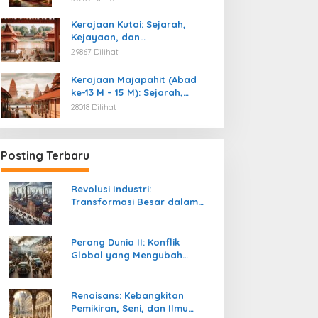
Kemerdekaan
Kerajaan Kutai: Sejarah,
Kejayaan, dan
Peninggalannya (Abad ke-4
29867 Dilihat
M)
Kerajaan Majapahit (Abad
ke-13 M – 15 M): Sejarah,
Kejayaan, dan
28018 Dilihat
Peninggalannya
Posting Terbaru
Revolusi Industri:
Transformasi Besar dalam
Sejarah Peradaban Manusia
Perang Dunia II: Konflik
Global yang Mengubah
Tatanan Politik, Sosial, dan
Peradaban Dunia
Renaisans: Kebangkitan
Pemikiran, Seni, dan Ilmu