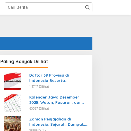
Paling Banyak Dilihat
Daftar 38 Provinsi di
Indonesia Beserta
Ibukotanya Terbaru
113717 Dilihat
Kalender Jawa Desember
2025: Weton, Pasaran, dan
Hari Baik
60537 Dilihat
Zaman Penjajahan di
Indonesia: Sejarah, Dampak,
dan Perjuangan Menuju
39289 Dilihat