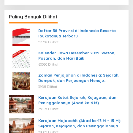
Paling Banyak Dilihat
Daftar 38 Provinsi di Indonesia Beserta
Ibukotanya Terbaru
113707 Dilihat
Kalender Jawa Desember 2025: Weton,
Pasaran, dan Hari Baik
60530 Dilihat
Zaman Penjajahan di Indonesia: Sejarah,
Dampak, dan Perjuangan Menuju
Kemerdekaan
39281 Dilihat
Kerajaan Kutai: Sejarah, Kejayaan, dan
Peninggalannya (Abad ke-4 M)
29865 Dilihat
Kerajaan Majapahit (Abad ke-13 M – 15 M):
Sejarah, Kejayaan, dan Peninggalannya
28005 Dilihat