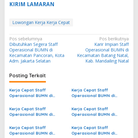
KIRIM LAMARAN
Lowongan Kerja Kerja Cepat
N
Pos sebelumnya
Pos berikutnya
Dibutuhkan Segera Staff
Karir Impian Staff
a
Operasional BUMN di
Operasional BUMN di
v
Kecamatan Pancoran, Kota
Kecamatan Batang Natal,
Adm. Jakarta Selatan
Kab. Mandailing Natal
i
g
Posting Terkait
a
s
Kerja Cepat Staff
Kerja Cepat Staff
Operasional BUMN di
Operasional BUMN di
i
Kecamatan Kejayan, Kab.
Kecamatan Teluknaga, Kab.
p
Pasuruan
Tangerang
Kerja Cepat Staff
Kerja Cepat Staff
Operasional BUMN di
Operasional BUMN di
o
Kecamatan Lubuk Batang,
Kecamatan Telawang, Kab.
s
Kab. Ogan Komering Ulu
Kotawaringin Timur
Kerja Cepat Staff
Kerja Cepat Staff
Operasional BUMN di
Operasional BUMN di