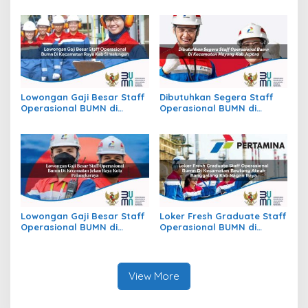
Kecamatan Batu Atas, Kab.
Kecamatan Slogohimo,
Buton Selatan
Kab. Wonogiri
Lowongan Gaji Besar Staff
Dibutuhkan Segera Staff
Operasional BUMN di
Operasional BUMN di
Kecamatan Raya, Kab.
Kecamatan Mayong, Kab.
Simalungun
Jepara
Lowongan Gaji Besar Staff
Loker Fresh Graduate Staff
Operasional BUMN di
Operasional BUMN di
Kecamatan Jekan Raya,
Kecamatan Beutong Ateuh
Kota Palangkaraya
Banggalang, Kab. Nagan
Raya
View More