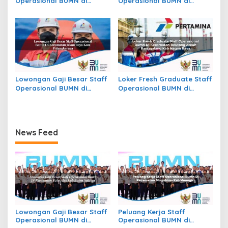
Operasional BUMN di
Operasional BUMN di
Kecamatan Raya, Kab.
Kecamatan Mayong, Kab.
Simalungun
Jepara
Lowongan Gaji Besar Staff
Loker Fresh Graduate Staff
Operasional BUMN di
Operasional BUMN di
Kecamatan Jekan Raya,
Kecamatan Beutong Ateuh
Kota Palangkaraya
Banggalang, Kab. Nagan
Raya
News Feed
Lowongan Gaji Besar Staff
Peluang Kerja Staff
Operasional BUMN di
Operasional BUMN di