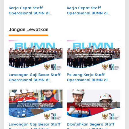
Kecamatan Kotawaringin
Kecamatan Sape, Kab.
Lama, Kab. Kotawaringin
Bima
Kerja Cepat Staff
Kerja Cepat Staff
Barat
Operasional BUMN di
Operasional BUMN di
Kecamatan Kamu Timur,
Kecamatan Aitinyo, Kab.
Kab. Dogiyai
Maybrat
Jangan Lewatkan
Lowongan Gaji Besar Staff
Peluang Kerja Staff
Operasional BUMN di
Operasional BUMN di
Kecamatan Batu Atas, Kab.
Kecamatan Slogohimo,
Buton Selatan
Kab. Wonogiri
Lowongan Gaji Besar Staff
Dibutuhkan Segera Staff