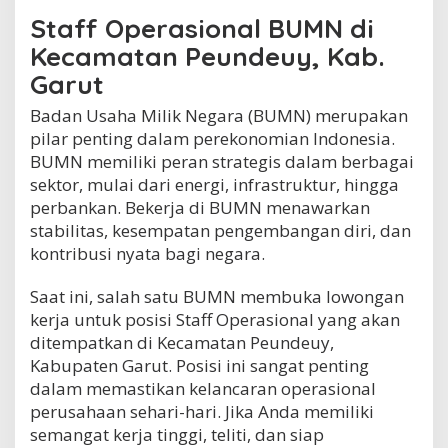
d
Staff Operasional BUMN di
e
Kecamatan Peundeuy, Kab.
u
y
Garut
,
K
Badan Usaha Milik Negara (BUMN) merupakan
a
pilar penting dalam perekonomian Indonesia.
b
.
BUMN memiliki peran strategis dalam berbagai
G
sektor, mulai dari energi, infrastruktur, hingga
a
perbankan. Bekerja di BUMN menawarkan
r
stabilitas, kesempatan pengembangan diri, dan
u
t
kontribusi nyata bagi negara.
Saat ini, salah satu BUMN membuka lowongan
kerja untuk posisi Staff Operasional yang akan
ditempatkan di Kecamatan Peundeuy,
Kabupaten Garut. Posisi ini sangat penting
dalam memastikan kelancaran operasional
perusahaan sehari-hari. Jika Anda memiliki
semangat kerja tinggi, teliti, dan siap