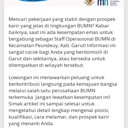
s
i
o
Mencari pekerjaan yang stabil dengan prospek
n
a
karir yang jelas di lingkungan BUMN? Kabar
l
baiknya, saat ini ada kesempatan emas untuk
B
bergabung sebagai Staff Operasional BUMN di
U
M
Kecamatan Peundeuy, Kab. Garut! Informasi ini
N
sangat cocok bagi Anda yang berdomisili di
d
Garut dan sekitarnya, atau bersedia untuk
i
ditempatkan di wilayah tersebut.
K
e
c
Lowongan ini menawarkan peluang untuk
a
berkontribusi langsung pada kemajuan bangsa
m
melalui salah satu perusahaan BUMN
a
t
terkemuka. Jangan lewatkan kesempatan ini!
a
Simak artikel ini sampai selesai untuk
n
mengetahui detail lengkap mengenai posisi,
P
kualifikasi, cara melamar, dan prospek karir
e
u
yang menanti Anda.
n