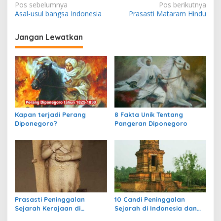
N
Pos sebelumnya
Pos berikutnya
Asal-usul bangsa Indonesia
Prasasti Mataram Hindu
a
v
Jangan Lewatkan
i
g
a
s
i
p
Kapan terjadi Perang
8 Fakta Unik Tentang
Diponegoro?
Pangeran Diponegoro
o
s
Prasasti Peninggalan
10 Candi Peninggalan
Sejarah Kerajaan di
Sejarah di Indonesia dan
Indonesia
Letaknya