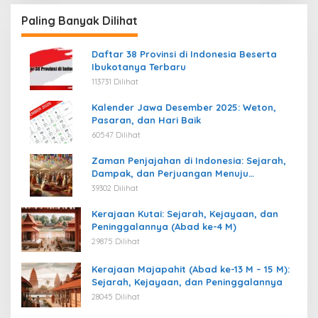
Paling Banyak Dilihat
Daftar 38 Provinsi di Indonesia Beserta
Ibukotanya Terbaru
113731 Dilihat
Kalender Jawa Desember 2025: Weton,
Pasaran, dan Hari Baik
60547 Dilihat
Zaman Penjajahan di Indonesia: Sejarah,
Dampak, dan Perjuangan Menuju
Kemerdekaan
39302 Dilihat
Kerajaan Kutai: Sejarah, Kejayaan, dan
Peninggalannya (Abad ke-4 M)
29875 Dilihat
Kerajaan Majapahit (Abad ke-13 M – 15 M):
Sejarah, Kejayaan, dan Peninggalannya
28045 Dilihat