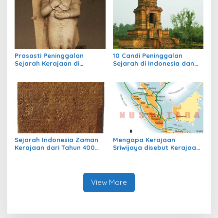
Prasasti Peninggalan
10 Candi Peninggalan
Sejarah Kerajaan di
Sejarah di Indonesia dan
Indonesia
Letaknya
Sejarah Indonesia Zaman
Mengapa Kerajaan
Kerajaan dari Tahun 400
Sriwijaya disebut Kerajaan
sampai Tahun 700
Maritim?
View More