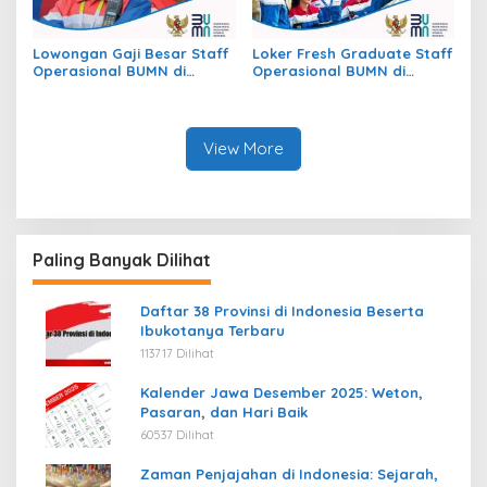
Lowongan Gaji Besar Staff
Loker Fresh Graduate Staff
Operasional BUMN di
Operasional BUMN di
Kecamatan Jekan Raya,
Kecamatan Beutong Ateuh
Kota Palangkaraya
Banggalang, Kab. Nagan
Raya
View More
Paling Banyak Dilihat
Daftar 38 Provinsi di Indonesia Beserta
Ibukotanya Terbaru
113717 Dilihat
Kalender Jawa Desember 2025: Weton,
Pasaran, dan Hari Baik
60537 Dilihat
Zaman Penjajahan di Indonesia: Sejarah,