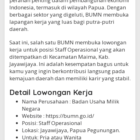
peranan penting dalam pembangunan ekonomi
i
Indonesia, termasuk di wilayah Papua. Dengan
m
berbagai sektor yang digeluti, BUMN membuka
a
lapangan kerja yang luas bagi putra-putri
,
K
daerah.
a
b
Saat ini, salah satu BUMN membuka lowongan
.
kerja untuk posisi Staff Operasional yang akan
J
a
ditempatkan di Kecamatan Maima, Kab.
y
Jayawijaya. Ini adalah kesempatan bagus untuk
a
kamu yang ingin berkontribusi langsung pada
w
i
kemajuan daerah dan memiliki karir yang stabil.
j
a
Detail Lowongan Kerja
y
a
Nama Perusahaan :
Badan Usaha Milik
Negara
Website :
https://bumn.go.id/
Posisi: Staff Operasional
Lokasi: Jayawijaya, Papua Pegunungan.
Untuk: Pria atau Wanita