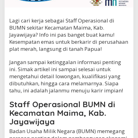
r
a
s
Lagi cari kerja sebagai Staff Operasional di
i
o
BUMN sekitar Kecamatan Maima, Kab.
n
Jayawijaya? Info ini pas banget buat kamu!
a
Kesempatan emas untuk berkarir di perusahaan
l
B
plat merah, langsung di tanah Papua!
U
M
Jangan sampai ketinggalan informasi penting
N
ini. Simak artikel ini sampai selesai untuk
d
mengetahui detail lowongan, kualifikasi yang
i
K
dibutuhkan, hingga cara melamarnya. Siapa
e
tahu, ini adalah jalanmu menuju karir impian!
c
a
Staff Operasional BUMN di
m
a
Kecamatan Maima, Kab.
t
Jayawijaya
a
n
Badan Usaha Milik Negara (BUMN) memegang
M
a