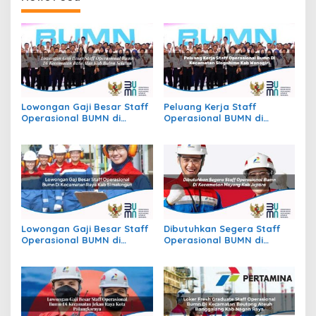
Lowongan Gaji Besar Staff
Peluang Kerja Staff
Operasional BUMN di
Operasional BUMN di
Kecamatan Batu Atas, Kab.
Kecamatan Slogohimo,
Buton Selatan
Kab. Wonogiri
Lowongan Gaji Besar Staff
Dibutuhkan Segera Staff
Operasional BUMN di
Operasional BUMN di
Kecamatan Raya, Kab.
Kecamatan Mayong, Kab.
Simalungun
Jepara