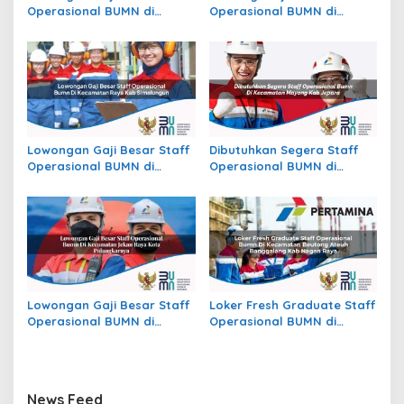
Operasional BUMN di
Operasional BUMN di
Kecamatan Batu Atas, Kab.
Kecamatan Slogohimo,
Buton Selatan
Kab. Wonogiri
Lowongan Gaji Besar Staff
Dibutuhkan Segera Staff
Operasional BUMN di
Operasional BUMN di
Kecamatan Raya, Kab.
Kecamatan Mayong, Kab.
Simalungun
Jepara
Lowongan Gaji Besar Staff
Loker Fresh Graduate Staff
Operasional BUMN di
Operasional BUMN di
Kecamatan Jekan Raya,
Kecamatan Beutong Ateuh
Kota Palangkaraya
Banggalang, Kab. Nagan
Raya
News Feed