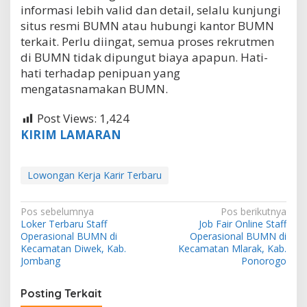
informasi lebih valid dan detail, selalu kunjungi
situs resmi BUMN atau hubungi kantor BUMN
terkait. Perlu diingat, semua proses rekrutmen
di BUMN tidak dipungut biaya apapun. Hati-
hati terhadap penipuan yang
mengatasnamakan BUMN.
Post Views:
1,424
KIRIM LAMARAN
Lowongan Kerja Karir Terbaru
N
Pos sebelumnya
Pos berikutnya
Loker Terbaru Staff
Job Fair Online Staff
a
Operasional BUMN di
Operasional BUMN di
v
Kecamatan Diwek, Kab.
Kecamatan Mlarak, Kab.
Jombang
Ponorogo
i
g
Posting Terkait