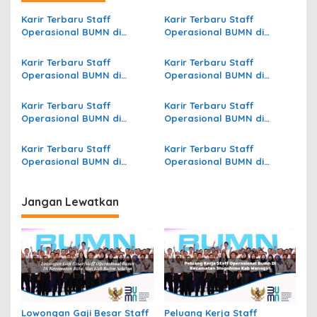
a
s
Karir Terbaru Staff
Karir Terbaru Staff
Operasional BUMN di
Operasional BUMN di
i
Kecamatan Tambusai, Kab.
Kecamatan Tomohon
p
Rokan Hulu
Timur, Kota Tomohon
Karir Terbaru Staff
Karir Terbaru Staff
Operasional BUMN di
Operasional BUMN di
o
Kecamatan Rao Utara,
Kecamatan Medan Petisah,
s
Kab. Pasaman
Kota Medan
Karir Terbaru Staff
Karir Terbaru Staff
Operasional BUMN di
Operasional BUMN di
Kecamatan Talang, Kab.
Kecamatan Haranggaol
Tegal
Horisan, Kab. Simalungun
Karir Terbaru Staff
Karir Terbaru Staff
Operasional BUMN di
Operasional BUMN di
Kecamatan Welahan, Kab.
Kecamatan Pasar Kemis,
Jepara
Kab. Tangerang
Jangan Lewatkan
Lowongan Gaji Besar Staff
Peluang Kerja Staff