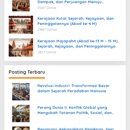
Dampak, dan Perjuangan Menuju
Kemerdekaan
39287 Dilihat
Kerajaan Kutai: Sejarah, Kejayaan, dan
Peninggalannya (Abad ke-4 M)
29867 Dilihat
Kerajaan Majapahit (Abad ke-13 M – 15 M):
Sejarah, Kejayaan, dan Peninggalannya
28017 Dilihat
Posting Terbaru
Revolusi Industri: Transformasi Besar
dalam Sejarah Peradaban Manusia
Perang Dunia II: Konflik Global yang
Mengubah Tatanan Politik, Sosial, dan
Peradaban Dunia
Renaisans: Kebangkitan Pemikiran, Seni,