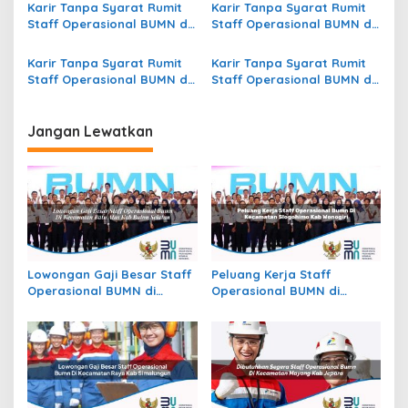
Berau
Kab. Lanny Jaya
Karir Tanpa Syarat Rumit
Karir Tanpa Syarat Rumit
Staff Operasional BUMN di
Staff Operasional BUMN di
Kecamatan Karangawen,
Kecamatan Bandar Sei
Kab. Demak
Kijang, Kab. Pelalawan
Karir Tanpa Syarat Rumit
Karir Tanpa Syarat Rumit
Staff Operasional BUMN di
Staff Operasional BUMN di
Kecamatan Rantepao, Kab.
Kecamatan Limboto, Kab.
Toraja Utara
Gorontalo
Jangan Lewatkan
Lowongan Gaji Besar Staff
Peluang Kerja Staff
Operasional BUMN di
Operasional BUMN di
Kecamatan Batu Atas, Kab.
Kecamatan Slogohimo,
Buton Selatan
Kab. Wonogiri