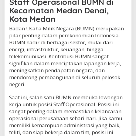
Staff Operasional BUMN di
c
Kecamatan Medan Denai,
a
m
Kota Medan
a
t
Badan Usaha Milik Negara (BUMN) merupakan
a
pilar penting dalam perekonomian Indonesia.
n
BUMN hadir di berbagai sektor, mulai dari
M
e
energi, infrastruktur, keuangan, hingga
d
telekomunikasi. Kontribusi BUMN sangat
a
signifikan dalam menciptakan lapangan kerja,
n
meningkatkan pendapatan negara, dan
D
e
mendorong pembangunan di seluruh pelosok
n
negeri.
a
i
Saat ini, salah satu BUMN membuka lowongan
,
K
kerja untuk posisi Staff Operasional. Posisi ini
o
sangat penting dalam memastikan kelancaran
t
operasional perusahaan sehari-hari. Jika kamu
a
M
memiliki kemampuan administrasi yang baik,
e
teliti, dan siap bekerja dalam tim, posisi ini
d