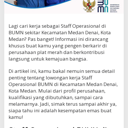
t
S
t
a
f
Lagi cari kerja sebagai Staff Operasional di
f
BUMN sekitar Kecamatan Medan Denai, Kota
O
Medan? Pas banget! Informasi ini dirancang
p
e
khusus buat kamu yang pengen berkarir di
r
perusahaan plat merah dan berkontribusi
a
langsung untuk kemajuan bangsa.
s
i
o
Di artikel ini, kamu bakal nemuin semua detail
n
penting tentang lowongan kerja Staff
a
Operasional BUMN di Kecamatan Medan Denai,
l
Kota Medan. Mulai dari profil perusahaan,
B
U
kualifikasi yang dibutuhkan, sampai cara
M
melamarnya. Jadi, simak terus sampai akhir ya,
N
siapa tahu ini adalah kesempatan emas buat
d
kamu!
i
K
e