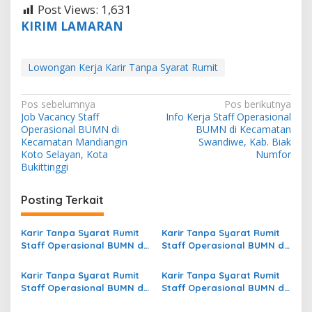
Post Views:
1,631
KIRIM LAMARAN
Lowongan Kerja Karir Tanpa Syarat Rumit
N
Pos sebelumnya
Pos berikutnya
Job Vacancy Staff
Info Kerja Staff Operasional
a
Operasional BUMN di
BUMN di Kecamatan
v
Kecamatan Mandiangin
Swandiwe, Kab. Biak
Koto Selayan, Kota
Numfor
i
Bukittinggi
g
Posting Terkait
a
s
Karir Tanpa Syarat Rumit
Karir Tanpa Syarat Rumit
i
Staff Operasional BUMN di
Staff Operasional BUMN di
p
Kecamatan Motongkad,
Kecamatan Purworeja
Kab. Bolaang Mongondow
Klampok, Kab.
Karir Tanpa Syarat Rumit
Karir Tanpa Syarat Rumit
o
Timur
Banjarnegara
Staff Operasional BUMN di
Staff Operasional BUMN di
s
Kecamatan Kelay, Kab.
Kecamatan Buguk Gona,