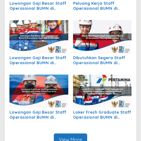
Lowongan Gaji Besar Staff
Peluang Kerja Staff
Operasional BUMN di
Operasional BUMN di
Kecamatan Batu Atas, Kab.
Kecamatan Slogohimo,
Buton Selatan
Kab. Wonogiri
Lowongan Gaji Besar Staff
Dibutuhkan Segera Staff
Operasional BUMN di
Operasional BUMN di
Kecamatan Raya, Kab.
Kecamatan Mayong, Kab.
Simalungun
Jepara
Lowongan Gaji Besar Staff
Loker Fresh Graduate Staff
Operasional BUMN di
Operasional BUMN di
Kecamatan Jekan Raya,
Kecamatan Beutong Ateuh
Kota Palangkaraya
Banggalang, Kab. Nagan
Raya
View More