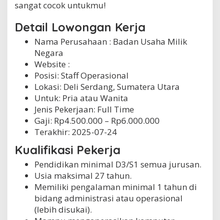
sangat cocok untukmu!
a
n
Detail Lowongan Kerja
Nama Perusahaan :
Badan Usaha Milik
Negara
Website :
Posisi: Staff Operasional
Lokasi: Deli Serdang, Sumatera Utara
Untuk: Pria atau Wanita
Jenis Pekerjaan:
Full Time
Gaji: Rp
4.500.000
– Rp
6.000.000
Terakhir:
2025-07-24
Kualifikasi Pekerja
Pendidikan minimal D3/S1 semua jurusan.
Usia maksimal 27 tahun.
Memiliki pengalaman minimal 1 tahun di
bidang administrasi atau operasional
(lebih disukai).