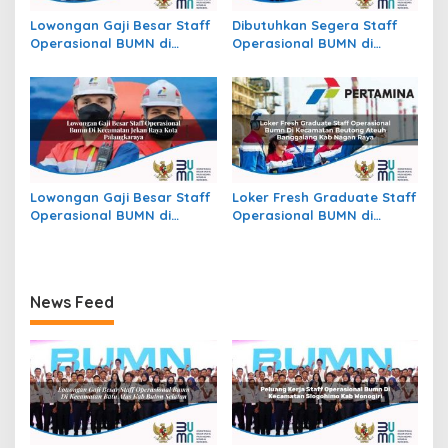
Lowongan Gaji Besar Staff
Dibutuhkan Segera Staff
Operasional BUMN di
Operasional BUMN di
Kecamatan Raya, Kab.
Kecamatan Mayong, Kab.
Simalungun
Jepara
Lowongan Gaji Besar Staff
Loker Fresh Graduate Staff
Operasional BUMN di
Operasional BUMN di
Kecamatan Jekan Raya,
Kecamatan Beutong Ateuh
Kota Palangkaraya
Banggalang, Kab. Nagan
Raya
News Feed