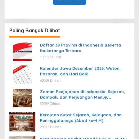
Paling Banyak Dilihat
Daftar 38 Provinsi di Indonesia Beserta
Ibukotanya Terbaru
113719 Dilihat
Kalender Jawa Desember 2025: Weton,
Pasaran, dan Hari Baik
60538 Dilihat
Zaman Penjajahan di Indonesia: Sejarah,
Dampak, dan Perjuangan Menuju
Kemerdekaan
39289 Dilihat
Kerajaan Kutai: Sejarah, Kejayaan, dan
Peninggalannya (Abad ke-4 M)
29867 Dilihat
Kerajaan Majapahit (Abad ke-13 M – 15 M):