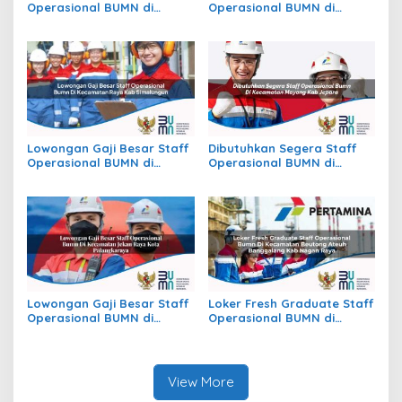
Operasional BUMN di
Operasional BUMN di
Kecamatan Batu Atas, Kab.
Kecamatan Slogohimo,
Buton Selatan
Kab. Wonogiri
Lowongan Gaji Besar Staff
Dibutuhkan Segera Staff
Operasional BUMN di
Operasional BUMN di
Kecamatan Raya, Kab.
Kecamatan Mayong, Kab.
Simalungun
Jepara
Lowongan Gaji Besar Staff
Loker Fresh Graduate Staff
Operasional BUMN di
Operasional BUMN di
Kecamatan Jekan Raya,
Kecamatan Beutong Ateuh
Kota Palangkaraya
Banggalang, Kab. Nagan
Raya
View More