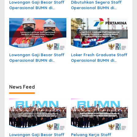
Lowongan Gaji Besar Staff
Dibutuhkan Segera Staff
Operasional BUMN di
Operasional BUMN di
Kecamatan Raya, Kab.
Kecamatan Mayong, Kab.
Simalungun
Jepara
Lowongan Gaji Besar Staff
Loker Fresh Graduate Staff
Operasional BUMN di
Operasional BUMN di
Kecamatan Jekan Raya,
Kecamatan Beutong Ateuh
Kota Palangkaraya
Banggalang, Kab. Nagan
Raya
News Feed
Lowongan Gaji Besar Staff
Peluang Kerja Staff