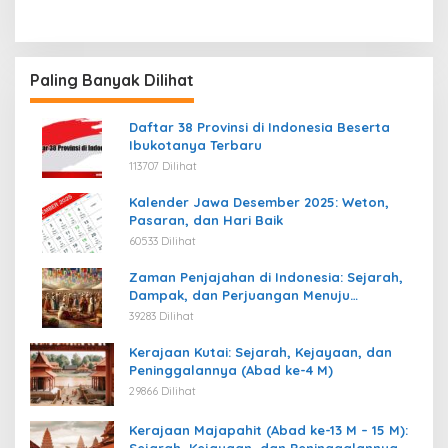
Paling Banyak Dilihat
Daftar 38 Provinsi di Indonesia Beserta
Ibukotanya Terbaru
113707 Dilihat
Kalender Jawa Desember 2025: Weton,
Pasaran, dan Hari Baik
60533 Dilihat
Zaman Penjajahan di Indonesia: Sejarah,
Dampak, dan Perjuangan Menuju
Kemerdekaan
39283 Dilihat
Kerajaan Kutai: Sejarah, Kejayaan, dan
Peninggalannya (Abad ke-4 M)
29866 Dilihat
Kerajaan Majapahit (Abad ke-13 M – 15 M):
Sejarah, Kejayaan, dan Peninggalannya