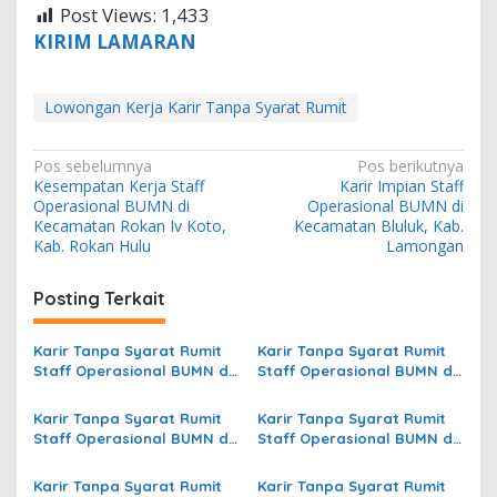
Post Views:
1,433
KIRIM LAMARAN
Lowongan Kerja Karir Tanpa Syarat Rumit
N
Pos sebelumnya
Pos berikutnya
Kesempatan Kerja Staff
Karir Impian Staff
a
Operasional BUMN di
Operasional BUMN di
v
Kecamatan Rokan Iv Koto,
Kecamatan Bluluk, Kab.
Kab. Rokan Hulu
Lamongan
i
g
Posting Terkait
a
s
Karir Tanpa Syarat Rumit
Karir Tanpa Syarat Rumit
Staff Operasional BUMN di
Staff Operasional BUMN di
i
Kecamatan Motongkad,
Kecamatan Purworeja
p
Kab. Bolaang Mongondow
Klampok, Kab.
Karir Tanpa Syarat Rumit
Karir Tanpa Syarat Rumit
Timur
Banjarnegara
Staff Operasional BUMN di
Staff Operasional BUMN di
o
Kecamatan Kelay, Kab.
Kecamatan Buguk Gona,
s
Berau
Kab. Lanny Jaya
Karir Tanpa Syarat Rumit
Karir Tanpa Syarat Rumit