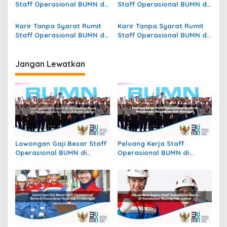
Staff Operasional BUMN di
Staff Operasional BUMN di
Kecamatan Karangawen,
Kecamatan Bandar Sei
Kab. Demak
Kijang, Kab. Pelalawan
Karir Tanpa Syarat Rumit
Karir Tanpa Syarat Rumit
Staff Operasional BUMN di
Staff Operasional BUMN di
Kecamatan Rantepao, Kab.
Kecamatan Limboto, Kab.
Toraja Utara
Gorontalo
Jangan Lewatkan
Lowongan Gaji Besar Staff
Peluang Kerja Staff
Operasional BUMN di
Operasional BUMN di
Kecamatan Batu Atas, Kab.
Kecamatan Slogohimo,
Buton Selatan
Kab. Wonogiri