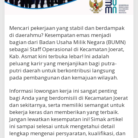
t
S
t
a
f
Mencari pekerjaan yang stabil dan berdampak
f
di daerahmu? Kesempatan emas menjadi
O
bagian dari Badan Usaha Milik Negara (BUMN)
p
e
sebagai Staff Operasional di Kecamatan Joerat,
r
Kab. Asmat kini terbuka lebar! Ini adalah
a
peluang karir yang menjanjikan bagi putra-
s
putri daerah untuk berkontribusi langsung
i
o
pada pembangunan dan kemajuan wilayah.
n
a
Informasi lowongan kerja ini sangat penting
l
bagi Anda yang berdomisili di Kecamatan Joerat
B
U
dan sekitarnya, serta memiliki semangat untuk
M
bekerja keras dan memberikan yang terbaik.
N
Jangan lewatkan kesempatan ini! Simak artikel
d
ini sampai selesai untuk mengetahui detail
i
K
lengkap mengenai persyaratan, kualifikasi, dan
e