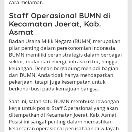
cara melamar.
c
a
Staff Operasional BUMN di
m
a
Kecamatan Joerat, Kab.
t
Asmat
a
n
Badan Usaha Milik Negara (BUMN) merupakan
J
o
pilar penting dalam perekonomian Indonesia.
e
BUMN memiliki peran strategis dalam berbagai
r
sektor, mulai dari energi, infrastruktur, hingga
a
keuangan. Dengan bergabung menjadi bagian
t
,
dari BUMN, Anda tidak hanya mendapatkan
K
pekerjaan, tetapi juga kesempatan untuk
a
berkontribusi pada kemajuan bangsa.
b
.
A
Saat ini, salah satu BUMN membuka lowongan
s
kerja untuk posisi Staff Operasional yang akan
m
ditempatkan di Kecamatan Joerat, Kab. Asmat.
a
t
Posisi ini sangat penting dalam memastikan
kelancaran operasional perusahaan di wilayah