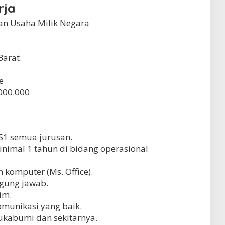
rja
n Usaha Milik Negara
Barat.
e
000.000
S1 semua jurusan.
nimal 1 tahun di bidang operasional
omputer (Ms. Office).
nggung jawab.
im.
munikasi yang baik.
Sukabumi dan sekitarnya.