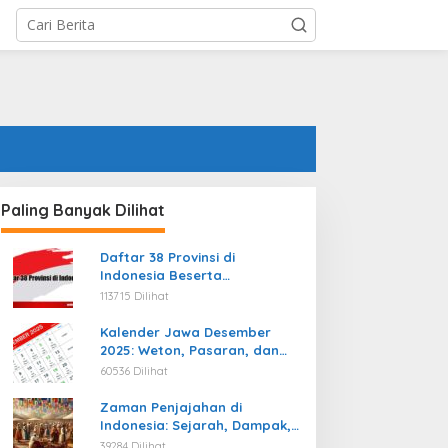
Paling Banyak Dilihat
Daftar 38 Provinsi di
Indonesia Beserta
Ibukotanya Terbaru
113715 Dilihat
Kalender Jawa Desember
2025: Weton, Pasaran, dan
Hari Baik
60536 Dilihat
Zaman Penjajahan di
Indonesia: Sejarah, Dampak,
dan Perjuangan Menuju
39284 Dilihat