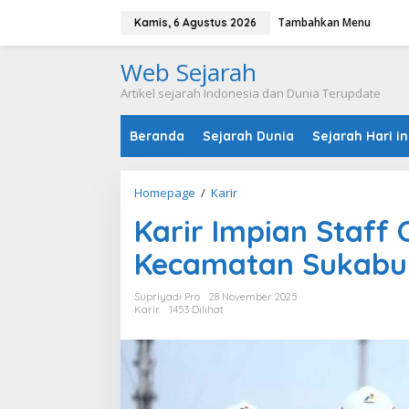
L
Tambahkan Menu
e
Kamis, 6 Agustus 2026
w
a
Web Sejarah
t
i
Artikel sejarah Indonesia dan Dunia Terupdate
k
e
Beranda
Sejarah Dunia
Sejarah Hari in
k
o
n
t
Homepage
/
Karir
K
e
a
n
Karir Impian Staff
r
i
Kecamatan Sukabu
r
I
m
Supriyadi Pro
28 November 2025
p
Karir
1453 Dilihat
i
a
n
S
t
a