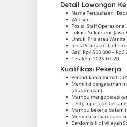
Detail Lowongan Ke
Nama Perusahaan :
Bada
Website :
Posisi: Staff Operasional
Lokasi: Sukabumi, Jawa 
Untuk: Pria atau Wanita
Jenis Pekerjaan:
Full Tim
Gaji: Rp
4.500.000
– Rp
6.
Terakhir:
2025-07-20
Kualifikasi Pekerja
Pendidikan minimal D3/
Memiliki pengalaman mi
(diutamakan).
Mampu mengoperasikan k
Teliti, jujur, dan berta
Mampu bekerja dalam t
Memiliki kemampuan ko
Berdomisili di wilayah 