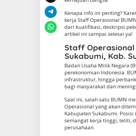
t
a
Kenapa info ini penting? Kar
n
kerja Staff Operasional BUM
S
dari kualifikasi, deskripsi p
u
k
artikel ini sampai selesai ya!
a
b
Staff Operasiona
u
Sukabumi, Kab. S
m
i
Badan Usaha Milik Negara (
,
K
perekonomian Indonesia. BUMN
a
infrastruktur, hingga perba
b
bagi masyarakat dan meningk
.
S
u
Saat ini, salah satu BUMN me
k
Operasional yang akan ditem
a
Kabupaten Sukabumi. Posisi 
b
semangat kerja tinggi, teliti
u
m
perusahaan.
i