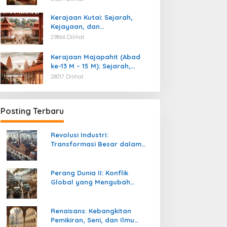
Kemerdekaan
Kerajaan Kutai: Sejarah,
Kejayaan, dan
Peninggalannya (Abad ke-4
29866 Dilihat
M)
Kerajaan Majapahit (Abad
ke-13 M – 15 M): Sejarah,
Kejayaan, dan
28017 Dilihat
Peninggalannya
Posting Terbaru
Revolusi Industri:
Transformasi Besar dalam
Sejarah Peradaban Manusia
Perang Dunia II: Konflik
Global yang Mengubah
Tatanan Politik, Sosial, dan
Peradaban Dunia
Renaisans: Kebangkitan
Pemikiran, Seni, dan Ilmu