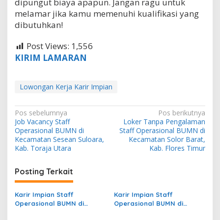
dipungut biaya apapun. Jangan ragu untuk
melamar jika kamu memenuhi kualifikasi yang
dibutuhkan!
Post Views:
1,556
KIRIM LAMARAN
Lowongan Kerja Karir Impian
N
Pos sebelumnya
Pos berikutnya
Job Vacancy Staff
Loker Tanpa Pengalaman
a
Operasional BUMN di
Staff Operasional BUMN di
v
Kecamatan Sesean Suloara,
Kecamatan Solor Barat,
Kab. Toraja Utara
Kab. Flores Timur
i
g
Posting Terkait
a
s
Karir Impian Staff
Karir Impian Staff
Operasional BUMN di
Operasional BUMN di
i
Kecamatan Aimas, Kab.
Kecamatan Batangan, Kab.