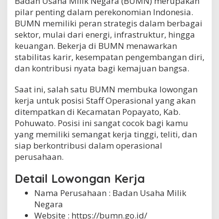
Badan Usaha Milik Negara (BUMN) merupakan
a
pilar penting dalam perekonomian Indonesia.
y
BUMN memiliki peran strategis dalam berbagai
a
t
sektor, mulai dari energi, infrastruktur, hingga
o
keuangan. Bekerja di BUMN menawarkan
,
stabilitas karir, kesempatan pengembangan diri,
K
dan kontribusi nyata bagi kemajuan bangsa.
a
b
.
Saat ini, salah satu BUMN membuka lowongan
P
kerja untuk posisi Staff Operasional yang akan
o
ditempatkan di Kecamatan Popayato, Kab.
h
u
Pohuwato. Posisi ini sangat cocok bagi kamu
w
yang memiliki semangat kerja tinggi, teliti, dan
a
siap berkontribusi dalam operasional
t
perusahaan.
o
Detail Lowongan Kerja
Nama Perusahaan :
Badan Usaha Milik
Negara
Website :
https://bumn.go.id/