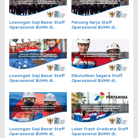
Lowongan Gaji Besar Staff
Peluang Kerja Staff
Operasional BUMN di
Operasional BUMN di
Kecamatan Batu Atas, Kab.
Kecamatan Slogohimo,
Buton Selatan
Kab. Wonogiri
Lowongan Gaji Besar Staff
Dibutuhkan Segera Staff
Operasional BUMN di
Operasional BUMN di
Kecamatan Raya, Kab.
Kecamatan Mayong, Kab.
Simalungun
Jepara
Lowongan Gaji Besar Staff
Loker Fresh Graduate Staff
Operasional BUMN di
Operasional BUMN di