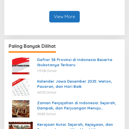
Kecamatan Jekan Raya,
Kecamatan Beutong Ateuh
Kota Palangkaraya
Banggalang, Kab. Nagan
Raya
View More
Paling Banyak Dilihat
Daftar 38 Provinsi di Indonesia Beserta
Ibukotanya Terbaru
113708 Dilihat
Kalender Jawa Desember 2025: Weton,
Pasaran, dan Hari Baik
60533 Dilihat
Zaman Penjajahan di Indonesia: Sejarah,
Dampak, dan Perjuangan Menuju
Kemerdekaan
39283 Dilihat
Kerajaan Kutai: Sejarah, Kejayaan, dan