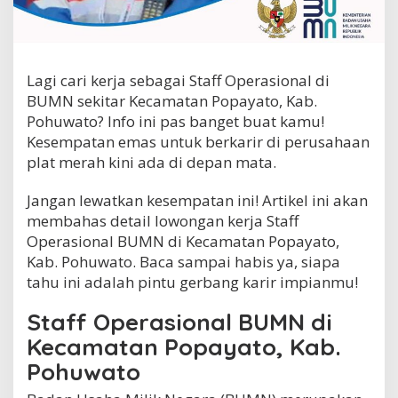
a
s
i
o
n
Lagi cari kerja sebagai Staff Operasional di
a
BUMN sekitar Kecamatan Popayato, Kab.
l
Pohuwato? Info ini pas banget buat kamu!
B
U
Kesempatan emas untuk berkarir di perusahaan
M
plat merah kini ada di depan mata.
N
d
Jangan lewatkan kesempatan ini! Artikel ini akan
i
K
membahas detail lowongan kerja Staff
e
Operasional BUMN di Kecamatan Popayato,
c
Kab. Pohuwato. Baca sampai habis ya, siapa
a
tahu ini adalah pintu gerbang karir impianmu!
m
a
t
Staff Operasional BUMN di
a
Kecamatan Popayato, Kab.
n
P
Pohuwato
o
p