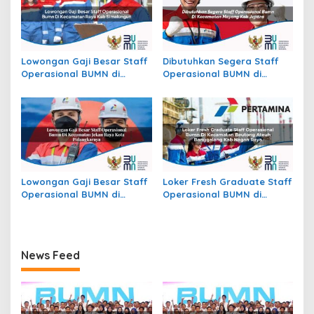
Lowongan Gaji Besar Staff
Dibutuhkan Segera Staff
Operasional BUMN di
Operasional BUMN di
Kecamatan Raya, Kab.
Kecamatan Mayong, Kab.
Simalungun
Jepara
Lowongan Gaji Besar Staff
Loker Fresh Graduate Staff
Operasional BUMN di
Operasional BUMN di
Kecamatan Jekan Raya,
Kecamatan Beutong Ateuh
Kota Palangkaraya
Banggalang, Kab. Nagan
Raya
News Feed