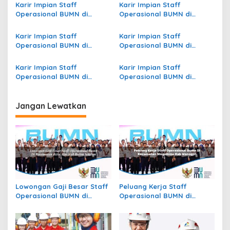
p
Sorong
Pati
Karir Impian Staff
Karir Impian Staff
Operasional BUMN di
Operasional BUMN di
o
Kecamatan Kumelembuai,
Kecamatan Wara, Kota
s
Kab. Minahasa Selatan
Palopo
Karir Impian Staff
Karir Impian Staff
Operasional BUMN di
Operasional BUMN di
Kecamatan Obaa, Kab.
Kecamatan Kuwus Barat,
Mappi
Kab. Manggarai Barat
Karir Impian Staff
Karir Impian Staff
Operasional BUMN di
Operasional BUMN di
Kecamatan Banawa
Kecamatan Mapat Tunggul,
Selatan, Kab. Donggala
Kab. Pasaman
Jangan Lewatkan
Lowongan Gaji Besar Staff
Peluang Kerja Staff
Operasional BUMN di
Operasional BUMN di
Kecamatan Batu Atas, Kab.
Kecamatan Slogohimo,
Buton Selatan
Kab. Wonogiri