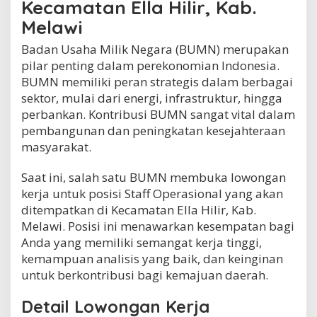
Kecamatan Ella Hilir, Kab.
a
Melawi
H
i
Badan Usaha Milik Negara (BUMN) merupakan
l
i
pilar penting dalam perekonomian Indonesia.
r
BUMN memiliki peran strategis dalam berbagai
,
sektor, mulai dari energi, infrastruktur, hingga
K
a
perbankan. Kontribusi BUMN sangat vital dalam
b
pembangunan dan peningkatan kesejahteraan
.
masyarakat.
M
e
l
Saat ini, salah satu BUMN membuka lowongan
a
kerja untuk posisi Staff Operasional yang akan
w
ditempatkan di Kecamatan Ella Hilir, Kab.
i
Melawi. Posisi ini menawarkan kesempatan bagi
Anda yang memiliki semangat kerja tinggi,
kemampuan analisis yang baik, dan keinginan
untuk berkontribusi bagi kemajuan daerah.
Detail Lowongan Kerja