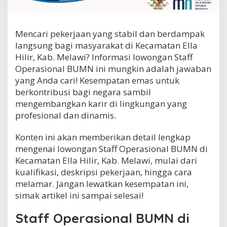
a
s
i
Mencari pekerjaan yang stabil dan berdampak
o
n
langsung bagi masyarakat di Kecamatan Ella
a
Hilir, Kab. Melawi? Informasi lowongan Staff
l
Operasional BUMN ini mungkin adalah jawaban
B
U
yang Anda cari! Kesempatan emas untuk
M
berkontribusi bagi negara sambil
N
mengembangkan karir di lingkungan yang
d
profesional dan dinamis.
i
K
e
Konten ini akan memberikan detail lengkap
c
mengenai lowongan Staff Operasional BUMN di
a
Kecamatan Ella Hilir, Kab. Melawi, mulai dari
m
a
kualifikasi, deskripsi pekerjaan, hingga cara
t
melamar. Jangan lewatkan kesempatan ini,
a
simak artikel ini sampai selesai!
n
E
Staff Operasional BUMN di
l
l