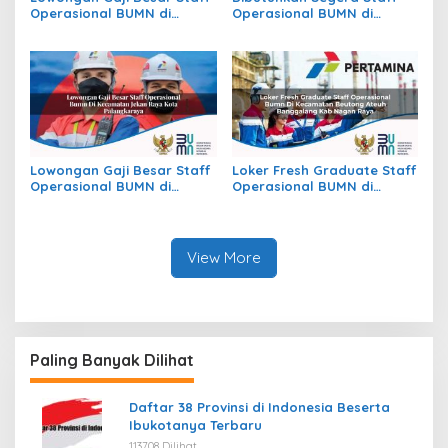
Operasional BUMN di
Operasional BUMN di
Kecamatan Raya, Kab.
Kecamatan Mayong, Kab.
Simalungun
Jepara
Lowongan Gaji Besar Staff
Loker Fresh Graduate Staff
Operasional BUMN di
Operasional BUMN di
Kecamatan Jekan Raya,
Kecamatan Beutong Ateuh
Kota Palangkaraya
Banggalang, Kab. Nagan
Raya
View More
Paling Banyak Dilihat
Daftar 38 Provinsi di Indonesia Beserta
Ibukotanya Terbaru
113708 Dilihat