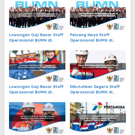
Lowongan Gaji Besar Staff
Peluang Kerja Staff
Operasional BUMN di
Operasional BUMN di
Kecamatan Batu Atas, Kab.
Kecamatan Slogohimo,
Buton Selatan
Kab. Wonogiri
Lowongan Gaji Besar Staff
Dibutuhkan Segera Staff
Operasional BUMN di
Operasional BUMN di
Kecamatan Raya, Kab.
Kecamatan Mayong, Kab.
Simalungun
Jepara