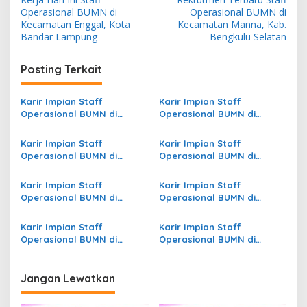
a
Operasional BUMN di
Operasional BUMN di
v
Kecamatan Enggal, Kota
Kecamatan Manna, Kab.
Bandar Lampung
Bengkulu Selatan
i
g
Posting Terkait
a
s
Karir Impian Staff
Karir Impian Staff
Operasional BUMN di
Operasional BUMN di
i
Kecamatan Aimas, Kab.
Kecamatan Batangan, Kab.
p
Sorong
Pati
Karir Impian Staff
Karir Impian Staff
Operasional BUMN di
Operasional BUMN di
o
Kecamatan Kumelembuai,
Kecamatan Wara, Kota
s
Kab. Minahasa Selatan
Palopo
Karir Impian Staff
Karir Impian Staff
Operasional BUMN di
Operasional BUMN di
Kecamatan Obaa, Kab.
Kecamatan Kuwus Barat,
Mappi
Kab. Manggarai Barat
Karir Impian Staff
Karir Impian Staff
Operasional BUMN di
Operasional BUMN di
Kecamatan Banawa
Kecamatan Mapat Tunggul,
Selatan, Kab. Donggala
Kab. Pasaman
Jangan Lewatkan