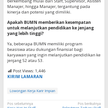
berkembang mulai dari Staff, Supervisor, Asisten
Manajer, hingga Manajer, tergantung pada
kinerja dan potensi yang dimiliki.
Apakah BUMN memberikan kesempatan
untuk melanjutkan pendidikan ke jenjang
yang lebih tinggi?
Ya, beberapa BUMN memiliki program
beasiswa atau dukungan finansial bagi
karyawan yang ingin melanjutkan pendidikan ke
jenjang S2 atau S3.
Post Views:
1,446
KIRIM LAMARAN
Lowongan Kerja Karir Impian
N
Pos sebelumnya
Pos berikutnya
Kerja Hari Ini Staff
Rekrutmen Terbaru Staff