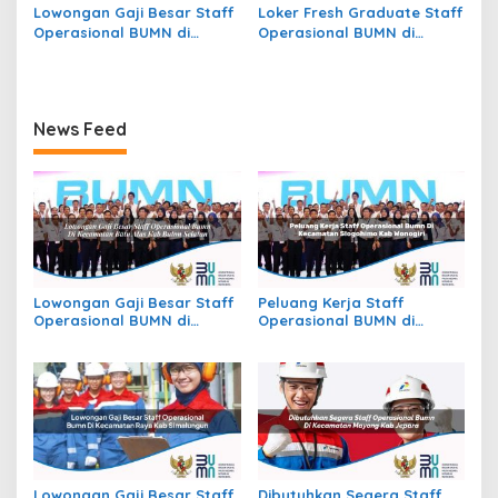
Lowongan Gaji Besar Staff
Loker Fresh Graduate Staff
Operasional BUMN di
Operasional BUMN di
Kecamatan Jekan Raya,
Kecamatan Beutong Ateuh
Kota Palangkaraya
Banggalang, Kab. Nagan
Raya
News Feed
Lowongan Gaji Besar Staff
Peluang Kerja Staff
Operasional BUMN di
Operasional BUMN di
Kecamatan Batu Atas, Kab.
Kecamatan Slogohimo,
Buton Selatan
Kab. Wonogiri
Lowongan Gaji Besar Staff
Dibutuhkan Segera Staff