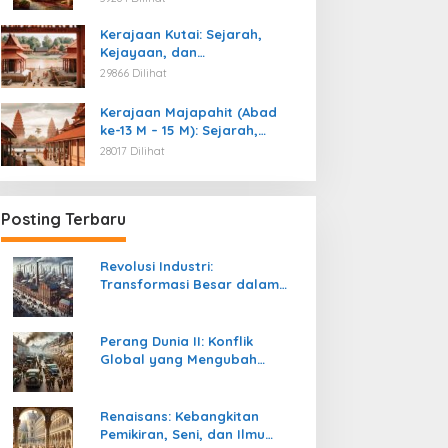
Kemerdekaan
Kerajaan Kutai: Sejarah,
Kejayaan, dan
Peninggalannya (Abad ke-4
29866 Dilihat
M)
Kerajaan Majapahit (Abad
ke-13 M – 15 M): Sejarah,
Kejayaan, dan
28017 Dilihat
Peninggalannya
Posting Terbaru
Revolusi Industri:
Transformasi Besar dalam
Sejarah Peradaban Manusia
Perang Dunia II: Konflik
Global yang Mengubah
Tatanan Politik, Sosial, dan
Peradaban Dunia
Renaisans: Kebangkitan
Pemikiran, Seni, dan Ilmu