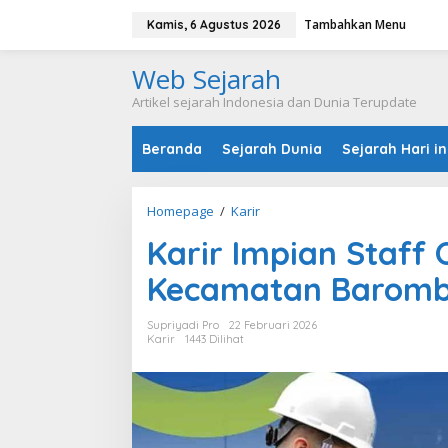
L
Tambahkan Menu
e
Kamis, 6 Agustus 2026
w
a
Web Sejarah
t
i
Artikel sejarah Indonesia dan Dunia Terupdate
k
e
Beranda
Sejarah Dunia
Sejarah Hari in
k
o
n
t
Homepage
/
Karir
K
e
a
n
Karir Impian Staff
r
i
Kecamatan Baromb
r
I
m
Supriyadi Pro
22 Februari 2026
p
Karir
1443 Dilihat
i
a
n
S
t
a