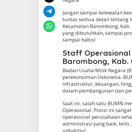
t
a
Jangan sampai kelewatan kesem
n
tuntas semua detail tentang 
B
Kecamatan Barombong, Kab. Go
a
r
yang dibutuhkan, sampai pros
o
sampai habis!
m
b
Staff Operasiona
o
n
Barombong, Kab.
g
,
Badan Usaha Milik Negara (
K
perekonomian Indonesia. BUMN
a
infrastruktur, keuangan, hin
b
.
dalam pembangunan dan peni
G
o
Saat ini, salah satu BUMN me
w
Operasional. Posisi ini sang
a
operasional perusahaan seha
administrasi yang baik, teliti,
untukmu!