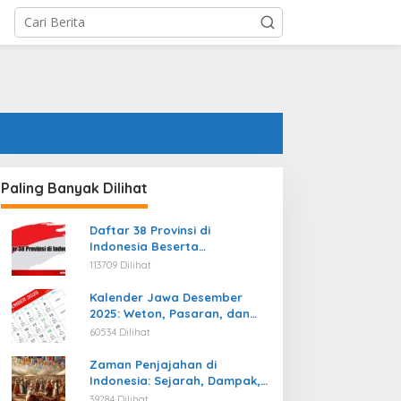
Paling Banyak Dilihat
Daftar 38 Provinsi di
Indonesia Beserta
Ibukotanya Terbaru
113709 Dilihat
Kalender Jawa Desember
2025: Weton, Pasaran, dan
Hari Baik
60534 Dilihat
Zaman Penjajahan di
Indonesia: Sejarah, Dampak,
dan Perjuangan Menuju
39284 Dilihat