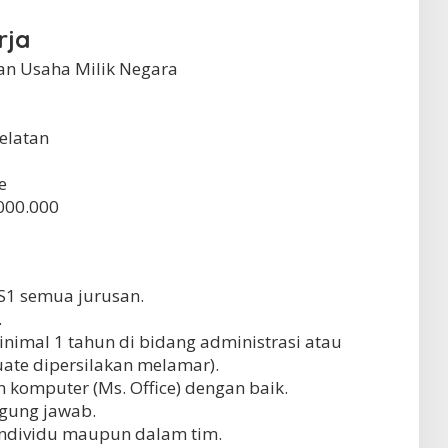
rja
n Usaha Milik Negara
elatan
e
.000.000
S1 semua jurusan.
.
nimal 1 tahun di bidang administrasi atau
uate dipersilakan melamar).
omputer (Ms. Office) dengan baik.
nggung jawab.
ndividu maupun dalam tim.