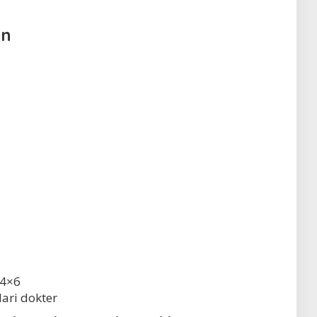
an
 4×6
ari dokter