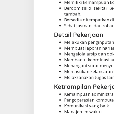
Memiliki kemampuan ko
Berdomisili di sekitar 
tambah.
Bersedia ditempatkan di
Sehat jasmani dan rohan
Detail Pekerjaan
Melakukan penginputan 
Membuat laporan harian
Mengelola arsip dan d
Membantu koordinasi a
Menangani surat menyura
Memastikan kelancaran 
Melaksanakan tugas lain
Ketrampilan Pekerj
Kemampuan administra
Pengoperasian komputer 
Komunikasi yang baik
Manajemen waktu