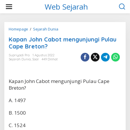
L
Web Sejarah
e
w
a
t
i
Homepage
/
Sejarah Dunia
K
k
a
Kapan John Cabot mengunjungi Pulau
e
p
k
a
Cape Breton?
o
n
n
J
Supriyadi Pro
1 Agustus 2022
t
Sejarah Dunia
,
Soal
449 Dilihat
o
e
h
n
n
C
Kapan John Cabot mengunjungi Pulau Cape
a
b
Breton?
o
t
A. 1497
m
e
B. 1500
n
g
u
C. 1524
n