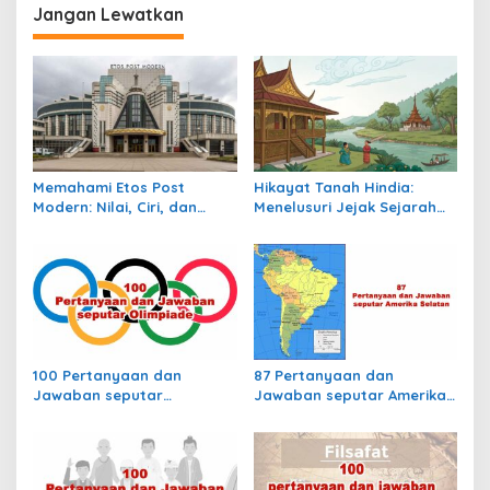
i
Jangan Lewatkan
g
a
s
i
p
o
Memahami Etos Post
Hikayat Tanah Hindia:
s
Modern: Nilai, Ciri, dan
Menelusuri Jejak Sejarah
Dampaknya dalam
Nusantara dalam Lintasan
Masyarakat Kontemporer
Waktu Kolonial
100 Pertanyaan dan
87 Pertanyaan dan
Jawaban seputar
Jawaban seputar Amerika
Olimpiade
Selatan