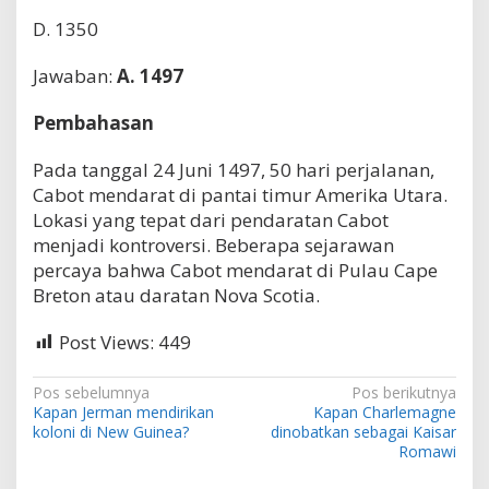
j
D. 1350
u
n
g
Jawaban:
A. 1497
i
P
Pembahasan
u
l
Pada tanggal 24 Juni 1497, 50 hari perjalanan,
a
u
Cabot mendarat di pantai timur Amerika Utara.
C
Lokasi yang tepat dari pendaratan Cabot
a
menjadi kontroversi. Beberapa sejarawan
p
percaya bahwa Cabot mendarat di Pulau Cape
e
B
Breton atau daratan Nova Scotia.
r
e
Post Views:
449
t
o
n
N
Pos sebelumnya
Pos berikutnya
?
Kapan Jerman mendirikan
Kapan Charlemagne
a
koloni di New Guinea?
dinobatkan sebagai Kaisar
v
Romawi