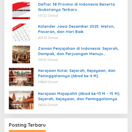
Daftar 38 Provinsi di Indonesia Beserta
Ibukotanya Terbaru
113722 Dilihat
Kalender Jawa Desember 2025: Weton,
Pasaran, dan Hari Baik
60543 Dilihat
Zaman Penjajahan di Indonesia: Sejarah,
Dampak, dan Perjuangan Menuju
Kemerdekaan
39292 Dilihat
Kerajaan Kutai: Sejarah, Kejayaan, dan
Peninggalannya (Abad ke-4 M)
29869 Dilihat
Kerajaan Majapahit (Abad ke-13 M – 15 M):
Sejarah, Kejayaan, dan Peninggalannya
28026 Dilihat
Posting Terbaru