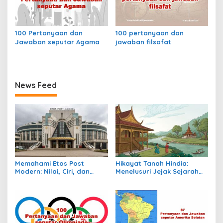
100 Pertanyaan dan
100 pertanyaan dan
Jawaban seputar Agama
jawaban filsafat
News Feed
Memahami Etos Post
Hikayat Tanah Hindia:
Modern: Nilai, Ciri, dan
Menelusuri Jejak Sejarah
Dampaknya dalam
Nusantara dalam Lintasan
Masyarakat Kontemporer
Waktu Kolonial