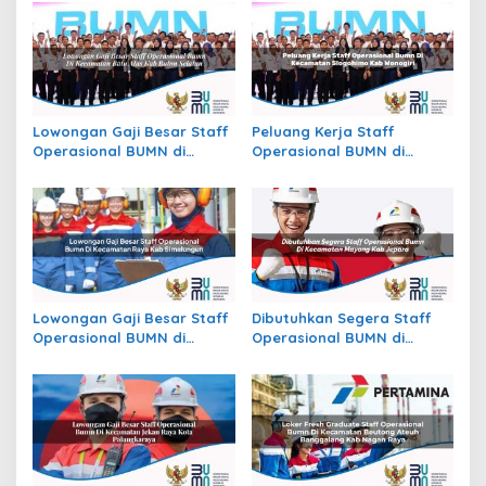
Lowongan Gaji Besar Staff
Peluang Kerja Staff
Operasional BUMN di
Operasional BUMN di
Kecamatan Batu Atas, Kab.
Kecamatan Slogohimo,
Buton Selatan
Kab. Wonogiri
Lowongan Gaji Besar Staff
Dibutuhkan Segera Staff
Operasional BUMN di
Operasional BUMN di
Kecamatan Raya, Kab.
Kecamatan Mayong, Kab.
Simalungun
Jepara