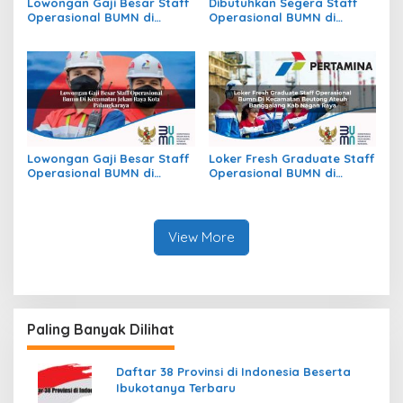
Lowongan Gaji Besar Staff
Dibutuhkan Segera Staff
Operasional BUMN di
Operasional BUMN di
Kecamatan Raya, Kab.
Kecamatan Mayong, Kab.
Simalungun
Jepara
Lowongan Gaji Besar Staff
Loker Fresh Graduate Staff
Operasional BUMN di
Operasional BUMN di
Kecamatan Jekan Raya,
Kecamatan Beutong Ateuh
Kota Palangkaraya
Banggalang, Kab. Nagan
Raya
View More
Paling Banyak Dilihat
Daftar 38 Provinsi di Indonesia Beserta
Ibukotanya Terbaru