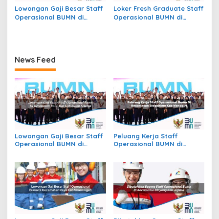
Lowongan Gaji Besar Staff
Loker Fresh Graduate Staff
Operasional BUMN di
Operasional BUMN di
Kecamatan Jekan Raya,
Kecamatan Beutong Ateuh
Kota Palangkaraya
Banggalang, Kab. Nagan
Raya
News Feed
Lowongan Gaji Besar Staff
Peluang Kerja Staff
Operasional BUMN di
Operasional BUMN di
Kecamatan Batu Atas, Kab.
Kecamatan Slogohimo,
Buton Selatan
Kab. Wonogiri