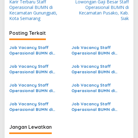
Karir Terbaru Staff
Lowongan Gaji Besar Staff
a
Operasional BUMN di
Operasional BUMN di
v
Kecamatan Gunungpati,
Kecamatan Pusako, Kab.
Kota Semarang
Siak
i
g
Posting Terkait
a
s
Job Vacancy Staff
Job Vacancy Staff
Operasional BUMN di
Operasional BUMN di
i
Kecamatan Sukasari, Kab.
Kecamatan Oba Selatan,
p
Subang
Kota Tidore Kepulauan
Job Vacancy Staff
Job Vacancy Staff
Operasional BUMN di
Operasional BUMN di
o
Kecamatan Malabotom,
Kecamatan Dekai, Kab.
s
Kab. Sorong
Yahukimo
Job Vacancy Staff
Job Vacancy Staff
Operasional BUMN di
Operasional BUMN di
Kecamatan Kute Panang,
Kecamatan Kejuruan Muda,
Kab. Aceh Tengah
Kab. Aceh Tamiang
Job Vacancy Staff
Job Vacancy Staff
Operasional BUMN di
Operasional BUMN di
Kecamatan Leupung, Kab.
Kecamatan Indralaya, Kab.
Aceh Besar
Ogan Ilir
Jangan Lewatkan