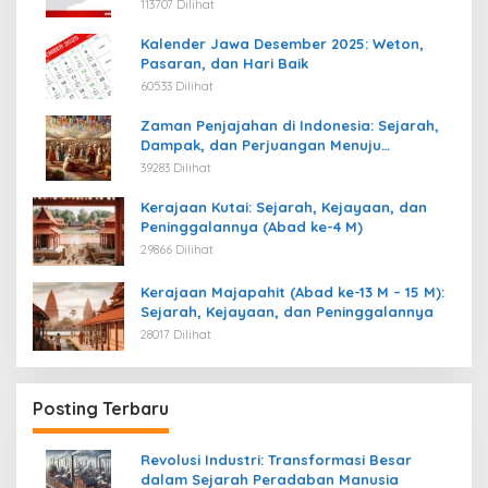
113707 Dilihat
Kalender Jawa Desember 2025: Weton,
Pasaran, dan Hari Baik
60533 Dilihat
Zaman Penjajahan di Indonesia: Sejarah,
Dampak, dan Perjuangan Menuju
Kemerdekaan
39283 Dilihat
Kerajaan Kutai: Sejarah, Kejayaan, dan
Peninggalannya (Abad ke-4 M)
29866 Dilihat
Kerajaan Majapahit (Abad ke-13 M – 15 M):
Sejarah, Kejayaan, dan Peninggalannya
28017 Dilihat
Posting Terbaru
Revolusi Industri: Transformasi Besar
dalam Sejarah Peradaban Manusia