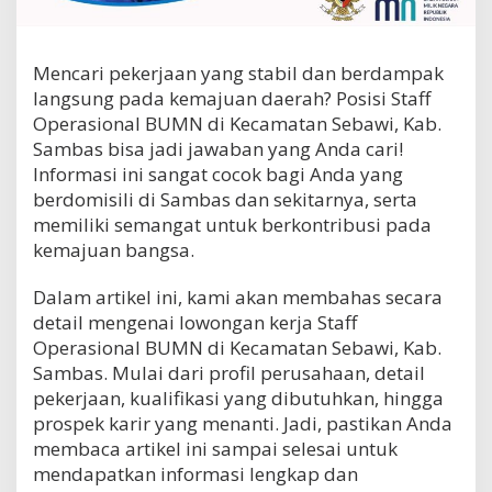
s
i
o
Mencari pekerjaan yang stabil dan berdampak
n
a
langsung pada kemajuan daerah? Posisi Staff
l
Operasional BUMN di Kecamatan Sebawi, Kab.
B
Sambas bisa jadi jawaban yang Anda cari!
U
M
Informasi ini sangat cocok bagi Anda yang
N
berdomisili di Sambas dan sekitarnya, serta
d
memiliki semangat untuk berkontribusi pada
i
kemajuan bangsa.
K
e
c
Dalam artikel ini, kami akan membahas secara
a
detail mengenai lowongan kerja Staff
m
Operasional BUMN di Kecamatan Sebawi, Kab.
a
t
Sambas. Mulai dari profil perusahaan, detail
a
pekerjaan, kualifikasi yang dibutuhkan, hingga
n
prospek karir yang menanti. Jadi, pastikan Anda
S
membaca artikel ini sampai selesai untuk
e
b
mendapatkan informasi lengkap dan
a