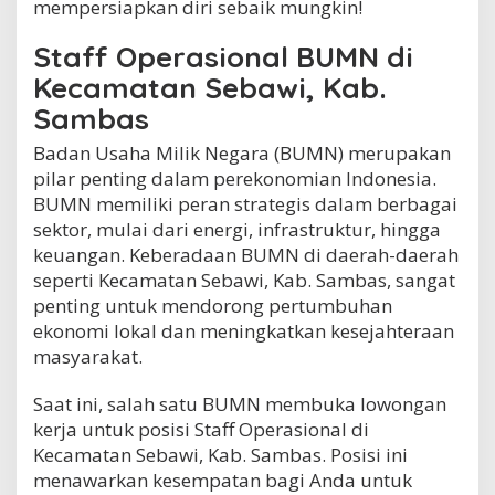
mempersiapkan diri sebaik mungkin!
w
i
Staff Operasional BUMN di
,
K
Kecamatan Sebawi, Kab.
a
Sambas
b
.
Badan Usaha Milik Negara (BUMN) merupakan
S
a
pilar penting dalam perekonomian Indonesia.
m
BUMN memiliki peran strategis dalam berbagai
b
sektor, mulai dari energi, infrastruktur, hingga
a
keuangan. Keberadaan BUMN di daerah-daerah
s
seperti Kecamatan Sebawi, Kab. Sambas, sangat
penting untuk mendorong pertumbuhan
ekonomi lokal dan meningkatkan kesejahteraan
masyarakat.
Saat ini, salah satu BUMN membuka lowongan
kerja untuk posisi Staff Operasional di
Kecamatan Sebawi, Kab. Sambas. Posisi ini
menawarkan kesempatan bagi Anda untuk