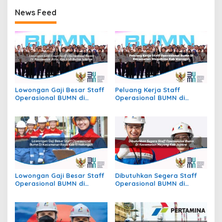
News Feed
Lowongan Gaji Besar Staff
Peluang Kerja Staff
Operasional BUMN di
Operasional BUMN di
Kecamatan Batu Atas, Kab.
Kecamatan Slogohimo,
Buton Selatan
Kab. Wonogiri
Lowongan Gaji Besar Staff
Dibutuhkan Segera Staff
Operasional BUMN di
Operasional BUMN di
Kecamatan Raya, Kab.
Kecamatan Mayong, Kab.
Simalungun
Jepara