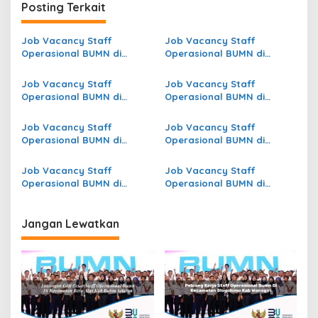
g
Posting Terkait
a
s
Job Vacancy Staff
Job Vacancy Staff
Operasional BUMN di
Operasional BUMN di
i
Kecamatan Sukasari, Kab.
Kecamatan Oba Selatan,
p
Subang
Kota Tidore Kepulauan
Job Vacancy Staff
Job Vacancy Staff
Operasional BUMN di
Operasional BUMN di
o
Kecamatan Malabotom,
Kecamatan Dekai, Kab.
s
Kab. Sorong
Yahukimo
Job Vacancy Staff
Job Vacancy Staff
Operasional BUMN di
Operasional BUMN di
Kecamatan Kute Panang,
Kecamatan Kejuruan Muda,
Kab. Aceh Tengah
Kab. Aceh Tamiang
Job Vacancy Staff
Job Vacancy Staff
Operasional BUMN di
Operasional BUMN di
Kecamatan Leupung, Kab.
Kecamatan Indralaya, Kab.
Aceh Besar
Ogan Ilir
Jangan Lewatkan