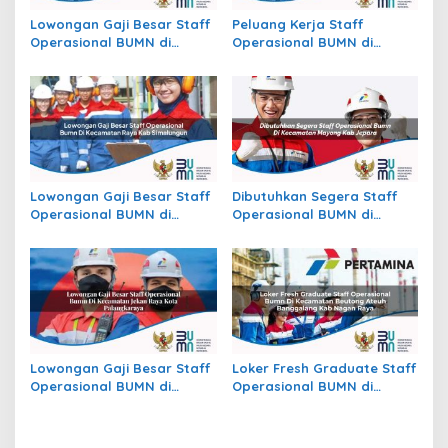
Lowongan Gaji Besar Staff
Peluang Kerja Staff
Operasional BUMN di
Operasional BUMN di
Kecamatan Batu Atas, Kab.
Kecamatan Slogohimo,
Buton Selatan
Kab. Wonogiri
Lowongan Gaji Besar Staff
Dibutuhkan Segera Staff
Operasional BUMN di
Operasional BUMN di
Kecamatan Raya, Kab.
Kecamatan Mayong, Kab.
Simalungun
Jepara
Lowongan Gaji Besar Staff
Loker Fresh Graduate Staff
Operasional BUMN di
Operasional BUMN di
Kecamatan Jekan Raya,
Kecamatan Beutong Ateuh
Kota Palangkaraya
Banggalang, Kab. Nagan
Raya