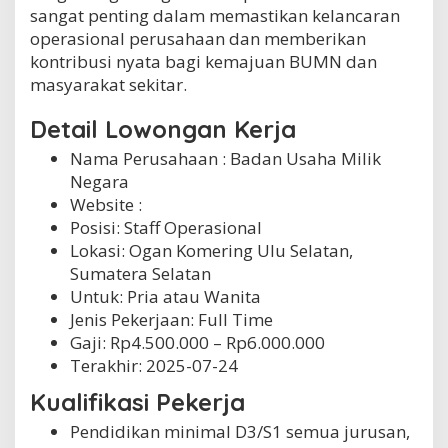
sangat penting dalam memastikan kelancaran
u
S
operasional perusahaan dan memberikan
e
kontribusi nyata bagi kemajuan BUMN dan
l
masyarakat sekitar.
a
t
Detail Lowongan Kerja
a
n
Nama Perusahaan :
Badan Usaha Milik
Negara
Website :
Posisi: Staff Operasional
Lokasi: Ogan Komering Ulu Selatan,
Sumatera Selatan
Untuk: Pria atau Wanita
Jenis Pekerjaan:
Full Time
Gaji: Rp
4.500.000
– Rp
6.000.000
Terakhir:
2025-07-24
Kualifikasi Pekerja
Pendidikan minimal D3/S1 semua jurusan,