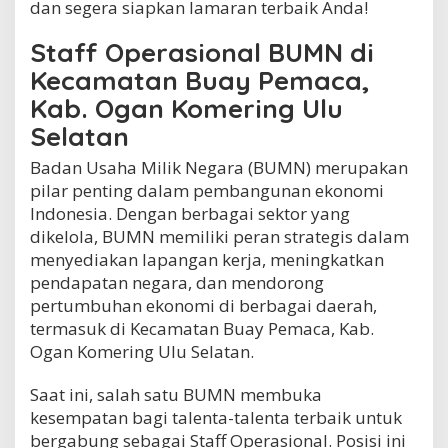
dan segera siapkan lamaran terbaik Anda!
P
e
Staff Operasional BUMN di
m
a
Kecamatan Buay Pemaca,
c
Kab. Ogan Komering Ulu
a
,
Selatan
K
a
Badan Usaha Milik Negara (BUMN) merupakan
b
pilar penting dalam pembangunan ekonomi
.
Indonesia. Dengan berbagai sektor yang
O
g
dikelola, BUMN memiliki peran strategis dalam
a
menyediakan lapangan kerja, meningkatkan
n
pendapatan negara, dan mendorong
K
o
pertumbuhan ekonomi di berbagai daerah,
m
termasuk di Kecamatan Buay Pemaca, Kab.
e
Ogan Komering Ulu Selatan.
r
i
n
Saat ini, salah satu BUMN membuka
g
kesempatan bagi talenta-talenta terbaik untuk
U
bergabung sebagai Staff Operasional. Posisi ini
l