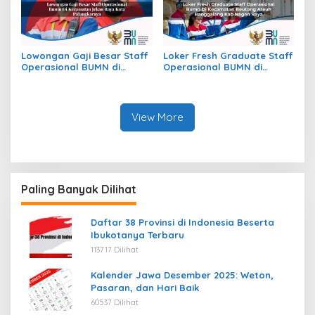
Lowongan Gaji Besar Staff
Loker Fresh Graduate Staff
Operasional BUMN di
Operasional BUMN di
Kecamatan Jekan Raya,
Kecamatan Beutong Ateuh
Kota Palangkaraya
Banggalang, Kab. Nagan
Raya
View More
Paling Banyak Dilihat
Daftar 38 Provinsi di Indonesia Beserta
Ibukotanya Terbaru
113717 Dilihat
Kalender Jawa Desember 2025: Weton,
Pasaran, dan Hari Baik
60537 Dilihat