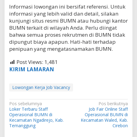
Informasi lowongan ini bersifat referensi. Untuk
informasi yang lebih valid dan detail, silakan
kunjungi situs resmi BUMN atau hubungi kantor
BUMN terkait di wilayah Anda. Perlu diingat
bahwa semua proses rekrutmen di BUMN tidak
dipungut biaya apapun. Hati-hati terhadap
penipuan yang mengatasnamakan BUMN.
Post Views:
1,481
KIRIM LAMARAN
Lowongan Kerja Job Vacancy
N
Pos sebelumnya
Pos berikutnya
Loker Terbaru Staff
Job Fair Online Staff
a
Operasional BUMN di
Operasional BUMN di
v
Kecamatan Ngadirejo, Kab.
Kecamatan Waled, Kab.
Temanggung
Cirebon
i