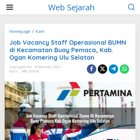
L
Web Sejarah
e
w
a
t
i
Homepage
/
Karir
J
k
o
Job Vacancy Staff Operasional BUMN
e
b
k
V
di Kecamatan Buay Pemaca, Kab.
o
a
Ogan Komering Ulu Selatan
n
c
t
a
Supriyadi Pro
8 Februari 2026
e
n
Karir
1481 Dilihat
n
c
y
S
t
a
f
f
O
p
e
r
a