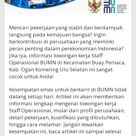
s
i
o
n
a
Mencari pekerjaan yang stabil dan berdampak
l
langsung pada kemajuan bangsa? Ingin
B
berkontribusi di perusahaan yang memiliki
U
M
peran penting dalam perekonomian Indonesia?
N
Jika iya, informasi lowongan kerja Staff
d
Operasional BUMN di Kecamatan Buay Pemaca,
i
Kab. Ogan Komering Ulu Selatan ini sangat
K
e
cocok untuk Anda!
c
a
Kesempatan emas untuk berkarir di BUMN tidak
m
datang setiap hari. Artikel ini akan memberikan
a
t
informasi lengkap mengenai lowongan kerja
a
Staff Operasional, mulai dari profil perusahaan,
n
detail pekerjaan, kualifikasi yang dibutuhkan,
B
hingga cara melamar. Jangan lewatkan
u
a
kesempatan ini, baca artikel ini sampai selesai
y