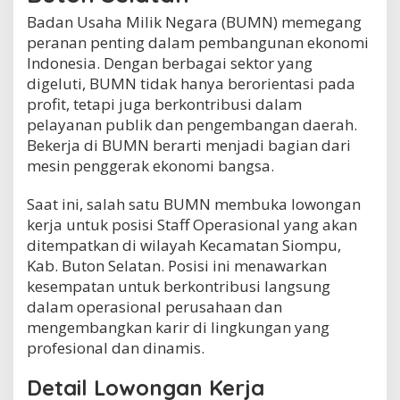
i
Badan Usaha Milik Negara (BUMN) memegang
o
peranan penting dalam pembangunan ekonomi
m
p
Indonesia. Dengan berbagai sektor yang
u
digeluti, BUMN tidak hanya berorientasi pada
,
profit, tetapi juga berkontribusi dalam
K
pelayanan publik dan pengembangan daerah.
a
b
Bekerja di BUMN berarti menjadi bagian dari
.
mesin penggerak ekonomi bangsa.
B
u
Saat ini, salah satu BUMN membuka lowongan
t
o
kerja untuk posisi Staff Operasional yang akan
n
ditempatkan di wilayah Kecamatan Siompu,
S
Kab. Buton Selatan. Posisi ini menawarkan
e
kesempatan untuk berkontribusi langsung
l
a
dalam operasional perusahaan dan
t
mengembangkan karir di lingkungan yang
a
profesional dan dinamis.
n
Detail Lowongan Kerja