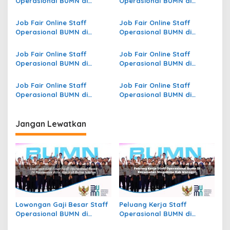
Operasional BUMN di
Operasional BUMN di
i
Kecamatan Tapung Hulu,
Kecamatan Meurah Dua,
p
Kab. Kampar
Kab. Pidie Jaya
Job Fair Online Staff
Job Fair Online Staff
Operasional BUMN di
Operasional BUMN di
o
Kecamatan Tanjungkarang
Kecamatan Towea, Kab.
s
Pusat, Kota Bandar
Muna
Job Fair Online Staff
Job Fair Online Staff
Lampung
Operasional BUMN di
Operasional BUMN di
Kecamatan Parung
Kecamatan Selemadeg,
Panjang, Kab. Bogor
Kab. Tabanan
Job Fair Online Staff
Job Fair Online Staff
Operasional BUMN di
Operasional BUMN di
Kecamatan Mlarak, Kab.
Kecamatan Ponjong, Kab.
Ponorogo
Gunungkidul
Jangan Lewatkan
Lowongan Gaji Besar Staff
Peluang Kerja Staff
Operasional BUMN di
Operasional BUMN di
Kecamatan Batu Atas, Kab.
Kecamatan Slogohimo,