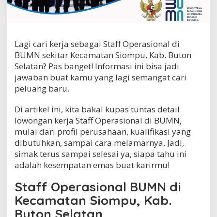
e
r
a
s
i
Lagi cari kerja sebagai Staff Operasional di
o
BUMN sekitar Kecamatan Siompu, Kab. Buton
n
Selatan? Pas banget! Informasi ini bisa jadi
a
l
jawaban buat kamu yang lagi semangat cari
B
peluang baru.
U
M
Di artikel ini, kita bakal kupas tuntas detail
N
d
lowongan kerja Staff Operasional di BUMN,
i
mulai dari profil perusahaan, kualifikasi yang
K
dibutuhkan, sampai cara melamarnya. Jadi,
e
simak terus sampai selesai ya, siapa tahu ini
c
a
adalah kesempatan emas buat karirmu!
m
a
Staff Operasional BUMN di
t
Kecamatan Siompu, Kab.
a
n
Buton Selatan
S