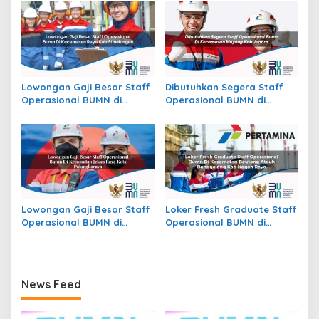
Buton Selatan
Kab. Wonogiri
Lowongan Gaji Besar Staff
Dibutuhkan Segera Staff
Operasional BUMN di
Operasional BUMN di
Kecamatan Raya, Kab.
Kecamatan Mayong, Kab.
Simalungun
Jepara
Lowongan Gaji Besar Staff
Loker Fresh Graduate Staff
Operasional BUMN di
Operasional BUMN di
Kecamatan Jekan Raya,
Kecamatan Beutong Ateuh
Kota Palangkaraya
Banggalang, Kab. Nagan
Raya
News Feed