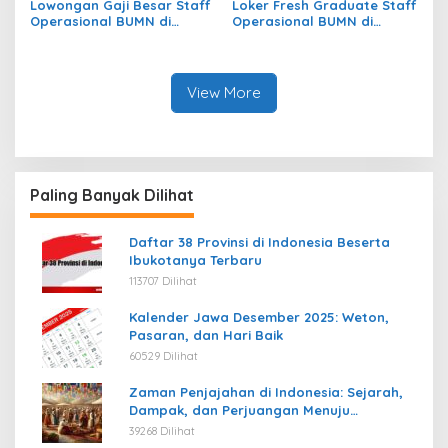
Lowongan Gaji Besar Staff
Loker Fresh Graduate Staff
Operasional BUMN di
Operasional BUMN di
Kecamatan Jekan Raya,
Kecamatan Beutong Ateuh
Kota Palangkaraya
Banggalang, Kab. Nagan
Raya
View More
Paling Banyak Dilihat
Daftar 38 Provinsi di Indonesia Beserta
Ibukotanya Terbaru
113707 Dilihat
Kalender Jawa Desember 2025: Weton,
Pasaran, dan Hari Baik
60529 Dilihat
Zaman Penjajahan di Indonesia: Sejarah,
Dampak, dan Perjuangan Menuju
Kemerdekaan
39268 Dilihat