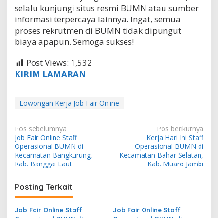
selalu kunjungi situs resmi BUMN atau sumber
informasi terpercaya lainnya. Ingat, semua
proses rekrutmen di BUMN tidak dipungut
biaya apapun. Semoga sukses!
Post Views:
1,532
KIRIM LAMARAN
Lowongan Kerja Job Fair Online
N
Pos sebelumnya
Pos berikutnya
Job Fair Online Staff
Kerja Hari Ini Staff
a
Operasional BUMN di
Operasional BUMN di
v
Kecamatan Bangkurung,
Kecamatan Bahar Selatan,
Kab. Banggai Laut
Kab. Muaro Jambi
i
g
Posting Terkait
a
s
Job Fair Online Staff
Job Fair Online Staff