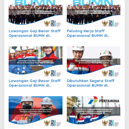
Lowongan Gaji Besar Staff
Peluang Kerja Staff
Operasional BUMN di
Operasional BUMN di
Kecamatan Batu Atas, Kab.
Kecamatan Slogohimo,
Buton Selatan
Kab. Wonogiri
Lowongan Gaji Besar Staff
Dibutuhkan Segera Staff
Operasional BUMN di
Operasional BUMN di
Kecamatan Raya, Kab.
Kecamatan Mayong, Kab.
Simalungun
Jepara