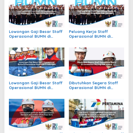
Lowongan Gaji Besar Staff
Peluang Kerja Staff
Operasional BUMN di
Operasional BUMN di
Kecamatan Batu Atas, Kab.
Kecamatan Slogohimo,
Buton Selatan
Kab. Wonogiri
Lowongan Gaji Besar Staff
Dibutuhkan Segera Staff
Operasional BUMN di
Operasional BUMN di
Kecamatan Raya, Kab.
Kecamatan Mayong, Kab.
Simalungun
Jepara