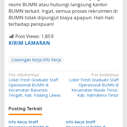
resmi BUMN atau hubungi langsung kantor
BUMN terkait. Ingat, semua proses rekrutmen di
BUMN tidak dipungut biaya apapun. Hati-hati
terhadap penipuan!
Post Views:
1,859
KIRIM LAMARAN
Lowongan Kerja Info Kerja
N
Pos sebelumnya
Pos berikutnya
Loker Fresh Graduate Staff
Loker Fresh Graduate Staff
a
Operasional BUMN di
Operasional BUMN di
v
Kecamatan Barumun
Kecamatan Wasile Timur,
Tengah, Kab. Padang Lawas
Kab. Halmahera Timur
i
g
Posting Terkait
a
s
Info Kerja Staff
Info Kerja Staff
Operasional BUMN di
Operasional BUMN di