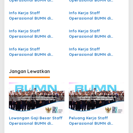
i
Kecamatan Sidoharjo, Kab.
Kecamatan Gayam, Kab.
p
Wonogiri
Bojonegoro
Info Kerja Staff
Info Kerja Staff
Operasional BUMN di
Operasional BUMN di
o
Kecamatan Krepkuri, Kab.
Kecamatan Salam Babaris,
s
Nduga
Kab. Tapin
Info Kerja Staff
Info Kerja Staff
Operasional BUMN di
Operasional BUMN di
Kecamatan Candipuro,
Kecamatan Paniai Timur,
Kab. Lumajang
Kab. Paniai
Info Kerja Staff
Info Kerja Staff
Operasional BUMN di
Operasional BUMN di
Kecamatan Ngadiluwih,
Kecamatan Waigeo Barat
Kab. Kediri
Kepulauan, Kab. Raja
Ampat
Jangan Lewatkan
Lowongan Gaji Besar Staff
Peluang Kerja Staff
Operasional BUMN di
Operasional BUMN di
Kecamatan Batu Atas, Kab.
Kecamatan Slogohimo,