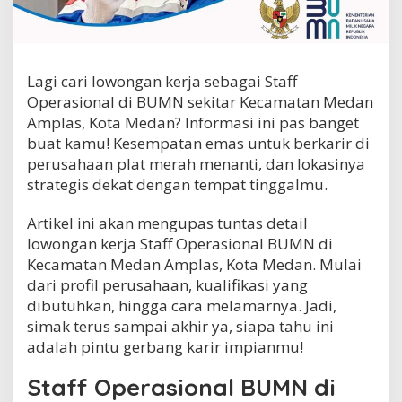
i
o
n
a
l
Lagi cari lowongan kerja sebagai Staff
B
Operasional di BUMN sekitar Kecamatan Medan
U
Amplas, Kota Medan? Informasi ini pas banget
M
N
buat kamu! Kesempatan emas untuk berkarir di
d
perusahaan plat merah menanti, dan lokasinya
i
strategis dekat dengan tempat tinggalmu.
K
e
c
Artikel ini akan mengupas tuntas detail
a
lowongan kerja Staff Operasional BUMN di
m
Kecamatan Medan Amplas, Kota Medan. Mulai
a
dari profil perusahaan, kualifikasi yang
t
a
dibutuhkan, hingga cara melamarnya. Jadi,
n
simak terus sampai akhir ya, siapa tahu ini
M
adalah pintu gerbang karir impianmu!
e
d
Staff Operasional BUMN di
a
n