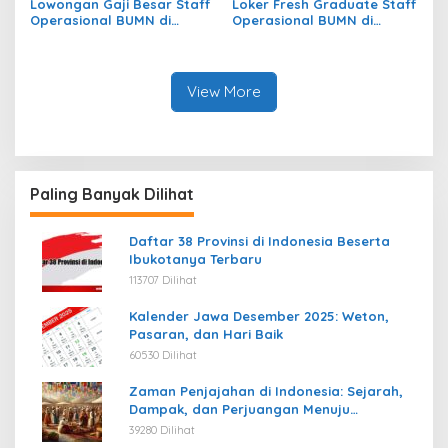
Lowongan Gaji Besar Staff
Loker Fresh Graduate Staff
Operasional BUMN di
Operasional BUMN di
Kecamatan Jekan Raya,
Kecamatan Beutong Ateuh
Kota Palangkaraya
Banggalang, Kab. Nagan
Raya
View More
Paling Banyak Dilihat
Daftar 38 Provinsi di Indonesia Beserta
Ibukotanya Terbaru
113707 Dilihat
Kalender Jawa Desember 2025: Weton,
Pasaran, dan Hari Baik
60530 Dilihat
Zaman Penjajahan di Indonesia: Sejarah,
Dampak, dan Perjuangan Menuju
Kemerdekaan
39280 Dilihat