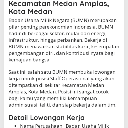
Kecamatan Medan Amplas,
A
m
Kota Medan
p
l
Badan Usaha Milik Negara (BUMN) merupakan
a
pilar penting perekonomian Indonesia. BUMN
s
hadir di berbagai sektor, mulai dari energi,
,
infrastruktur, hingga perbankan. Bekerja di
K
o
BUMN menawarkan stabilitas karir, kesempatan
t
pengembangan diri, dan kontribusi nyata bagi
a
kemajuan bangsa.
M
e
d
Saat ini, salah satu BUMN membuka lowongan
a
kerja untuk posisi Staff Operasional yang akan
n
ditempatkan di sekitar Kecamatan Medan
Amplas, Kota Medan. Posisi ini sangat cocok
bagi kamu yang memiliki kemampuan
administrasi, teliti, dan siap bekerja dalam tim.
Detail Lowongan Kerja
Nama Perusahaan :
Badan Usaha Milik