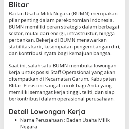
Blitar
,
K
Badan Usaha Milik Negara (BUMN) merupakan
a
pilar penting dalam perekonomian Indonesia.
b
.
BUMN memiliki peran strategis dalam berbagai
B
sektor, mulai dari energi, infrastruktur, hingga
l
perbankan. Bekerja di BUMN menawarkan
i
t
stabilitas karir, kesempatan pengembangan diri,
a
dan kontribusi nyata bagi kemajuan bangsa.
r
Saat ini, salah satu BUMN membuka lowongan
kerja untuk posisi Staff Operasional yang akan
ditempatkan di Kecamatan Garum, Kabupaten
Blitar. Posisi ini sangat cocok bagi Anda yang
memiliki semangat kerja tinggi, teliti, dan siap
berkontribusi dalam operasional perusahaan.
Detail Lowongan Kerja
Nama Perusahaan :
Badan Usaha Milik
Negara