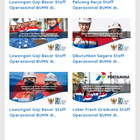
Lowongan Gaji Besar Staff
Peluang Kerja Staff
Operasional BUMN di
Operasional BUMN di
Kecamatan Batu Atas, Kab.
Kecamatan Slogohimo,
Buton Selatan
Kab. Wonogiri
Lowongan Gaji Besar Staff
Dibutuhkan Segera Staff
Operasional BUMN di
Operasional BUMN di
Kecamatan Raya, Kab.
Kecamatan Mayong, Kab.
Simalungun
Jepara
Lowongan Gaji Besar Staff
Loker Fresh Graduate Staff
Operasional BUMN di
Operasional BUMN di
Kecamatan Jekan Raya,
Kecamatan Beutong Ateuh
Kota Palangkaraya
Banggalang, Kab. Nagan
Raya