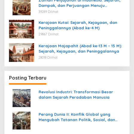
Dampak, dan Perjuangan Menuju
Kemerdekaan
39289 Dilihat
Kerajaan Kutai: Sejarah, Kejayaan, dan
Peninggalannya (Abad ke-4 M)
29867 Dilihat
Kerajaan Majapahit (Abad ke-13 M – 15 M):
Sejarah, Kejayaan, dan Peninggalannya
28018 Dilihat
Posting Terbaru
Revolusi Industri: Transformasi Besar
dalam Sejarah Peradaban Manusia
Perang Dunia II: Konflik Global yang
Mengubah Tatanan Politik, Sosial, dan
Peradaban Dunia