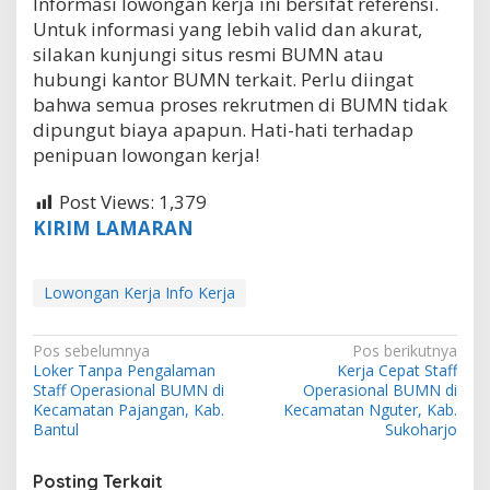
Informasi lowongan kerja ini bersifat referensi.
Untuk informasi yang lebih valid dan akurat,
silakan kunjungi situs resmi BUMN atau
hubungi kantor BUMN terkait. Perlu diingat
bahwa semua proses rekrutmen di BUMN tidak
dipungut biaya apapun. Hati-hati terhadap
penipuan lowongan kerja!
Post Views:
1,379
KIRIM LAMARAN
Lowongan Kerja Info Kerja
N
Pos sebelumnya
Pos berikutnya
Loker Tanpa Pengalaman
Kerja Cepat Staff
a
Staff Operasional BUMN di
Operasional BUMN di
v
Kecamatan Pajangan, Kab.
Kecamatan Nguter, Kab.
Bantul
Sukoharjo
i
g
Posting Terkait