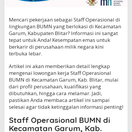
i
o
n
Mencari pekerjaan sebagai Staff Operasional di
a
l
lingkungan BUMN yang berlokasi di Kecamatan
B
Garum, Kabupaten Blitar? Informasi ini sangat
U
tepat untuk Anda! Kesempatan emas untuk
M
N
berkarir di perusahaan milik negara kini
d
terbuka lebar.
i
K
Artikel ini akan memberikan detail lengkap
e
mengenai lowongan kerja Staff Operasional
c
a
BUMN di Kecamatan Garum, Kab. Blitar, mulai
m
dari profil perusahaan, kualifikasi yang
a
dibutuhkan, hingga cara melamar. Jadi,
t
a
pastikan Anda membaca artikel ini sampai
n
selesai agar tidak ketinggalan informasi penting!
G
a
Staff Operasional BUMN di
r
u
Kecamatan Garum, Kab.
m