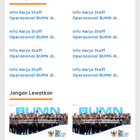
a
s
Info Kerja Staff
Info Kerja Staff
Operasional BUMN di
Operasional BUMN di
i
Kecamatan Sidoharjo, Kab.
Kecamatan Gayam, Kab.
p
Wonogiri
Bojonegoro
Info Kerja Staff
Info Kerja Staff
Operasional BUMN di
Operasional BUMN di
o
Kecamatan Krepkuri, Kab.
Kecamatan Salam Babaris,
s
Nduga
Kab. Tapin
Info Kerja Staff
Info Kerja Staff
Operasional BUMN di
Operasional BUMN di
Kecamatan Candipuro,
Kecamatan Paniai Timur,
Kab. Lumajang
Kab. Paniai
Info Kerja Staff
Info Kerja Staff
Operasional BUMN di
Operasional BUMN di
Kecamatan Ngadiluwih,
Kecamatan Waigeo Barat
Kab. Kediri
Kepulauan, Kab. Raja
Ampat
Jangan Lewatkan