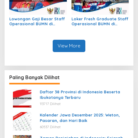
Lowongan Gaji Besar Staff
Loker Fresh Graduate Staff
Operasional BUMN di
Operasional BUMN di
Kecamatan Jekan Raya,
Kecamatan Beutong Ateuh
Kota Palangkaraya
Banggalang, Kab. Nagan
Raya
View More
Paling Banyak Dilihat
Daftar 38 Provinsi di Indonesia Beserta
Ibukotanya Terbaru
113717 Dilihat
Kalender Jawa Desember 2025: Weton,
Pasaran, dan Hari Baik
60537 Dilihat
Zaman Penjajahan di Indonesia: Sejarah,