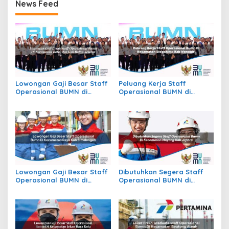
News Feed
Lowongan Gaji Besar Staff
Peluang Kerja Staff
Operasional BUMN di
Operasional BUMN di
Kecamatan Batu Atas, Kab.
Kecamatan Slogohimo,
Buton Selatan
Kab. Wonogiri
Lowongan Gaji Besar Staff
Dibutuhkan Segera Staff
Operasional BUMN di
Operasional BUMN di
Kecamatan Raya, Kab.
Kecamatan Mayong, Kab.
Simalungun
Jepara