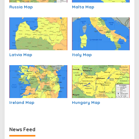
i
p
Russia Map
Malta Map
o
s
Latvia Map
Italy Map
Ireland Map
Hungary Map
News Feed