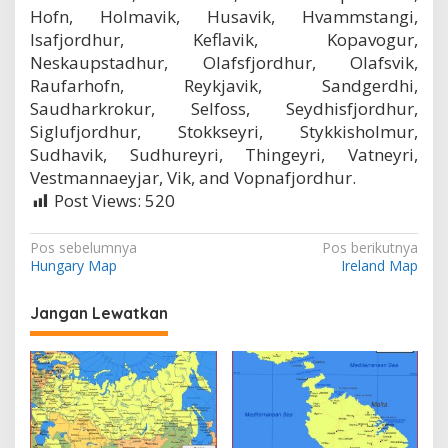
Hofn, Holmavik, Husavik, Hvammstangi,
Isafjordhur, Keflavik, Kopavogur,
Neskaupstadhur, Olafsfjordhur, Olafsvik,
Raufarhofn, Reykjavik, Sandgerdhi,
Saudharkrokur, Selfoss, Seydhisfjordhur,
Siglufjordhur, Stokkseyri, Stykkisholmur,
Sudhavik, Sudhureyri, Thingeyri, Vatneyri,
Vestmannaeyjar, Vik, and Vopnafjordhur.
Post Views:
520
N
Pos sebelumnya
Pos berikutnya
Hungary Map
Ireland Map
a
v
Jangan Lewatkan
i
g
a
s