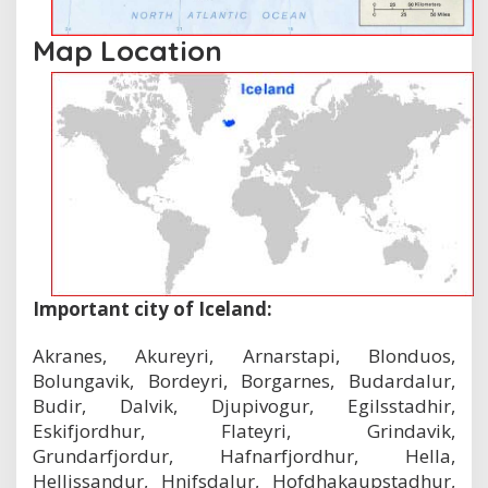
Map Location
Important city of Iceland:
Akranes, Akureyri, Arnarstapi, Blonduos,
Bolungavik, Bordeyri, Borgarnes, Budardalur,
Budir, Dalvik, Djupivogur, Egilsstadhir,
Eskifjordhur, Flateyri, Grindavik,
Grundarfjordur, Hafnarfjordhur, Hella,
Hellissandur, Hnifsdalur, Hofdhakaupstadhur,