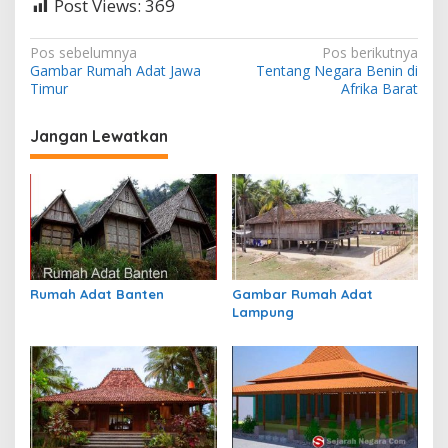
Post Views:
369
N
Pos sebelumnya
Pos berikutnya
Gambar Rumah Adat Jawa
Tentang Negara Benin di
a
Timur
Afrika Barat
v
i
Jangan Lewatkan
g
a
s
i
p
Rumah Adat Banten
Gambar Rumah Adat
o
Lampung
s