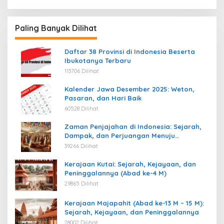
Paling Banyak Dilihat
Daftar 38 Provinsi di Indonesia Beserta
Ibukotanya Terbaru
113706 Dilihat
Kalender Jawa Desember 2025: Weton,
Pasaran, dan Hari Baik
60528 Dilihat
Zaman Penjajahan di Indonesia: Sejarah,
Dampak, dan Perjuangan Menuju
Kemerdekaan
39266 Dilihat
Kerajaan Kutai: Sejarah, Kejayaan, dan
Peninggalannya (Abad ke-4 M)
29865 Dilihat
Kerajaan Majapahit (Abad ke-13 M – 15 M):
Sejarah, Kejayaan, dan Peninggalannya
28002 Dilihat