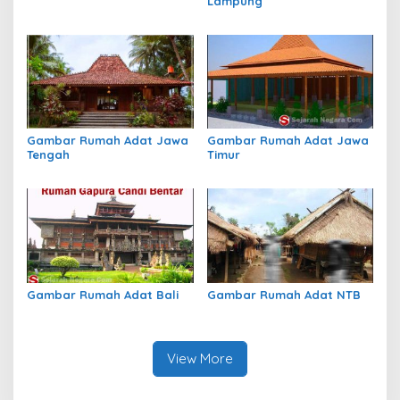
Lampung
Gambar Rumah Adat Jawa
Gambar Rumah Adat Jawa
Tengah
Timur
Gambar Rumah Adat Bali
Gambar Rumah Adat NTB
View More