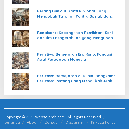
Perang Dunia II: Konflik Global yang
Mengubah Tatanan Politik, Sosial, dan
Peradaban Dunia
Renaisans: Kebangkitan Pemikiran, Seni,
dan Ilmu Pengetahuan yang Mengubah
Peradaban Dunia
Peristiwa Bersejarah Era Kuno: Fondasi
Awal Peradaban Manusia
Peristiwa Bersejarah di Dunia: Rangkaian
Peristiwa Penting yang Mengubah Arah
Peradaban Manusia
Copyright © 2026 Websejarah.com - All Rights Reserved
Beranda
About
Contact
Disclaimer
Privacy Policy