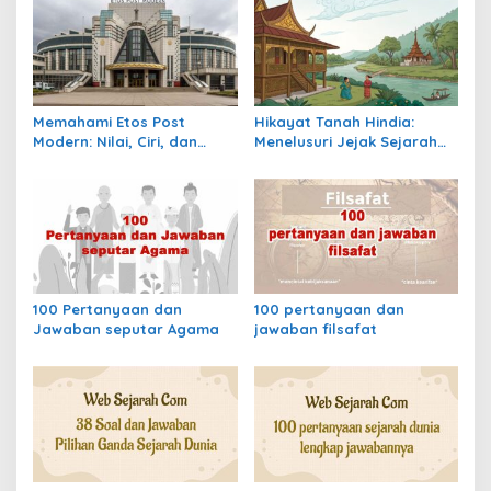
a
s
i
p
Memahami Etos Post
Hikayat Tanah Hindia:
o
Modern: Nilai, Ciri, dan
Menelusuri Jejak Sejarah
s
Dampaknya dalam
Nusantara dalam Lintasan
Masyarakat Kontemporer
Waktu Kolonial
100 Pertanyaan dan
100 pertanyaan dan
Jawaban seputar Agama
jawaban filsafat