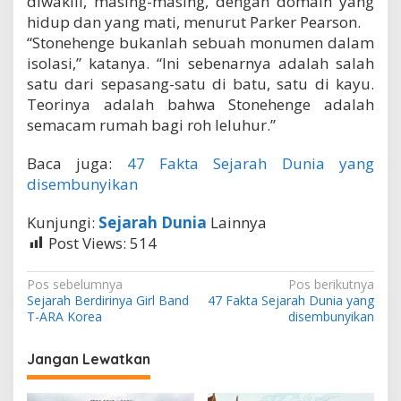
diwakili, masing-masing, dengan domain yang
hidup dan yang mati, menurut Parker Pearson.
“Stonehenge bukanlah sebuah monumen dalam
isolasi,” katanya. “Ini sebenarnya adalah salah
satu dari sepasang-satu di batu, satu di kayu.
Teorinya adalah bahwa Stonehenge adalah
semacam rumah bagi roh leluhur.”
Baca juga:
47 Fakta Sejarah Dunia yang
disembunyikan
Kunjungi:
Sejarah Dunia
Lainnya
Post Views:
514
N
Pos sebelumnya
Pos berikutnya
Sejarah Berdirinya Girl Band
47 Fakta Sejarah Dunia yang
a
T-ARA Korea
disembunyikan
v
i
Jangan Lewatkan
g