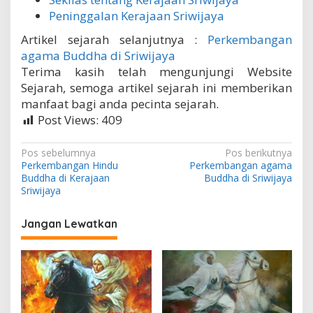
Peninggalan Kerajaan Sriwijaya
Artikel sejarah selanjutnya :
Perkembangan
agama Buddha di Sriwijaya
Terima kasih telah mengunjungi Website
Sejarah, semoga artikel sejarah ini memberikan
manfaat bagi anda pecinta sejarah.
Post Views:
409
N
Pos sebelumnya
Pos berikutnya
Perkembangan Hindu
Perkembangan agama
a
Buddha di Kerajaan
Buddha di Sriwijaya
v
Sriwijaya
i
Jangan Lewatkan
g
a
s
i
p