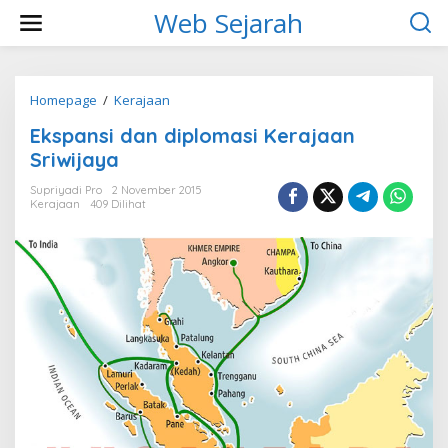
L
Web Sejarah
e
w
a
t
i
Homepage
/
Kerajaan
E
k
k
Ekspansi dan diplomasi Kerajaan
e
s
k
p
Sriwijaya
o
a
n
n
Supriyadi Pro
2 November 2015
t
Kerajaan
409 Dilihat
s
e
i
n
d
a
n
d
i
p
l
o
m
a
s
i