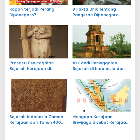
o
Kapan terjadi Perang
8 Fakta Unik Tentang
s
Diponegoro?
Pangeran Diponegoro
Prasasti Peninggalan
10 Candi Peninggalan
Sejarah Kerajaan di
Sejarah di Indonesia dan
Indonesia
Letaknya
Sejarah Indonesia Zaman
Mengapa Kerajaan
Kerajaan dari Tahun 400
Sriwijaya disebut Kerajaan
sampai Tahun 700
Maritim?