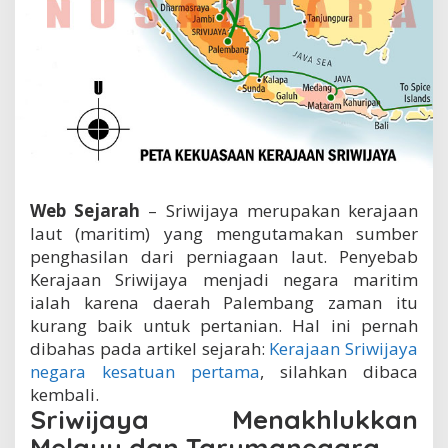
K
e
r
a
j
a
a
n
S
r
i
Web Sejarah
– Sriwijaya merupakan kerajaan
w
i
laut (maritim) yang mengutamakan sumber
j
penghasilan dari perniagaan laut. Penyebab
a
Kerajaan Sriwijaya menjadi negara maritim
y
ialah karena daerah Palembang zaman itu
a
kurang baik untuk pertanian. Hal ini pernah
dibahas pada artikel sejarah:
Kerajaan Sriwijaya
negara kesatuan pertama
, silahkan dibaca
kembali.
Sriwijaya Menakhlukkan
Melayu dan Tarumanegara