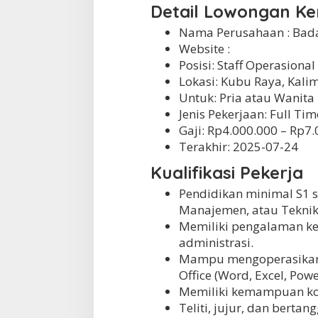
.
Detail Lowongan Ke
K
u
Nama Perusahaan :
Bada
b
Website :
u
Posisi: Staff Operasional
R
a
Lokasi: Kubu Raya, Kali
y
Untuk: Pria atau Wanita
a
Jenis Pekerjaan:
Full Tim
Gaji: Rp
4.000.000
– Rp
7.
Terakhir:
2025-07-24
Kualifikasi Pekerja
Pendidikan minimal S1 
Manajemen, atau Teknik
Memiliki pengalaman ker
administrasi.
Mampu mengoperasikan 
Office (Word, Excel, Powe
Memiliki kemampuan kom
Teliti, jujur, dan berta