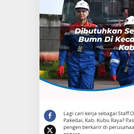
r
a
S
t
a
f
f
O
p
e
r
a
s
i
o
n
a
l
B
U
M
Lagi cari kerja sebagai Staf
N
Pakedai, Kab. Kubu Raya? Pas
d
pengen berkarir di perusaha
i
negara.
K