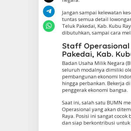
e
c
Jangan sampai kelewatan kesem
a
tuntas semua detail lowonga
m
Teluk Pakedai, Kab. Kubu Raya
a
t
dibutuhkan, sampai cara mel
a
n
Staff Operasiona
T
Pakedai, Kab. Ku
e
l
Badan Usaha Milik Negara (
u
k
seluruh modalnya dimiliki o
P
pembangunan ekonomi Indonesi
a
hingga perbankan. Bekerja d
k
e
penggerak ekonomi bangsa.
d
a
Saat ini, salah satu BUMN me
i
Operasional yang akan ditem
,
Raya. Posisi ini sangat cocok
K
a
dan siap berkontribusi untu
b