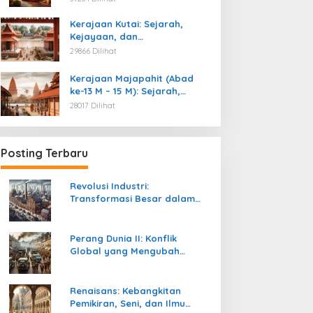
Kemerdekaan
Kerajaan Kutai: Sejarah,
Kejayaan, dan
Peninggalannya (Abad ke-4
29866 Dilihat
M)
Kerajaan Majapahit (Abad
ke-13 M – 15 M): Sejarah,
Kejayaan, dan
28017 Dilihat
Peninggalannya
Posting Terbaru
Revolusi Industri:
Transformasi Besar dalam
Sejarah Peradaban Manusia
Perang Dunia II: Konflik
Global yang Mengubah
Tatanan Politik, Sosial, dan
Peradaban Dunia
Renaisans: Kebangkitan
Pemikiran, Seni, dan Ilmu