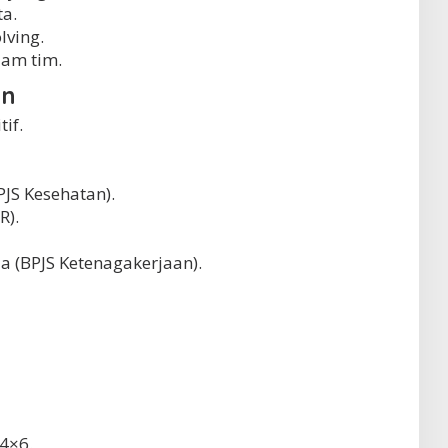
a.
ving.
am tim.
an
if.
JS Kesehatan).
R).
a (BPJS Ketenagakerjaan).
 4×6.