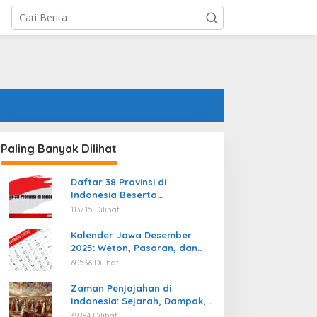
Paling Banyak Dilihat
Daftar 38 Provinsi di
Indonesia Beserta
Ibukotanya Terbaru
113715 Dilihat
Kalender Jawa Desember
2025: Weton, Pasaran, dan
Hari Baik
60536 Dilihat
Zaman Penjajahan di
Indonesia: Sejarah, Dampak,
dan Perjuangan Menuju
39284 Dilihat