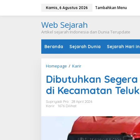
L
Tambahkan Menu
e
Kamis, 6 Agustus 2026
w
a
Web Sejarah
t
i
Artikel sejarah Indonesia dan Dunia Terupdate
k
e
Beranda
Sejarah Dunia
Sejarah Hari in
k
o
n
t
Homepage
/
Karir
D
e
i
n
Dibutuhkan Segera
b
u
di Kecamatan Teluk
t
u
h
Supriyadi Pro
28 April 2026
k
Karir
1676 Dilihat
a
n
S
e
g
e