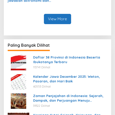
jawaban astronomi dan
luar angkasa
View More
Paling Banyak Dilihat
Daftar 38 Provinsi di Indonesia Beserta
Ibukotanya Terbaru
113741 Dilihat
Kalender Jawa Desember 2025: Weton,
Pasaran, dan Hari Baik
60553 Dilihat
Zaman Penjajahan di Indonesia: Sejarah,
Dampak, dan Perjuangan Menuju
Kemerdekaan
39322 Dilihat