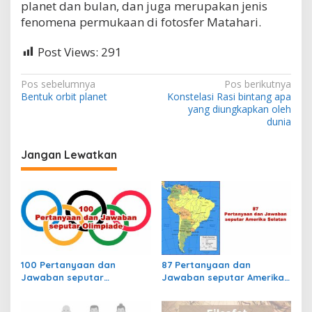
planet dan bulan, dan juga merupakan jenis
a
fenomena permukaan di fotosfer Matahari.
c
u
l
Post Views:
291
a
e
N
?
Pos sebelumnya
Pos berikutnya
Bentuk orbit planet
Konstelasi Rasi bintang apa
a
yang diungkapkan oleh
v
dunia
i
Jangan Lewatkan
g
a
s
i
p
o
100 Pertanyaan dan
87 Pertanyaan dan
s
Jawaban seputar
Jawaban seputar Amerika
Olimpiade
Selatan