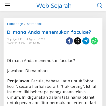
L
Web Sejarah
e
w
a
t
i
Homepage
/
Astronomi
D
k
i
Di mana Anda menemukan faculae?
e
m
k
a
Supriyadi Pro
4 Agustus 2022
o
n
Astronomi
,
Soal
291 Dilihat
n
a
t
A
e
n
n
d
Di mana Anda menemukan faculae?
a
m
Jawaban: Di matahari.
e
n
e
Penjelasan
: Facula, bahasa Latin untuk “obor
m
kecil”, secara harfiah berarti “titik terang”. Istilah
u
ini memiliki beberapa penggunaan teknis
k
a
umum. Ini digunakan dalam tata nama planet
n
untuk penamaan fitur permukaan tertentu dari
f