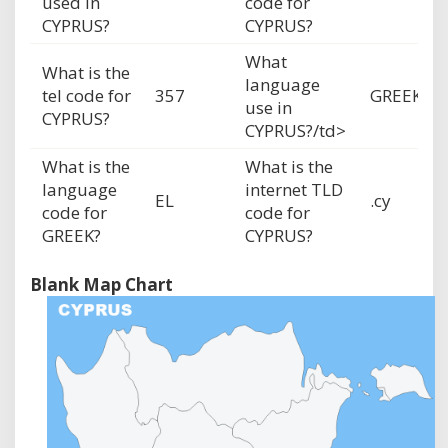
used in
code for
CYPRUS?
CYPRUS?
What
What is the
language
tel code for
357
GREEK
use in
CYPRUS?
CYPRUS?/td>
What is the
What is the
language
internet TLD
EL
.cy
code for
code for
GREEK?
CYPRUS?
Blank Map Chart