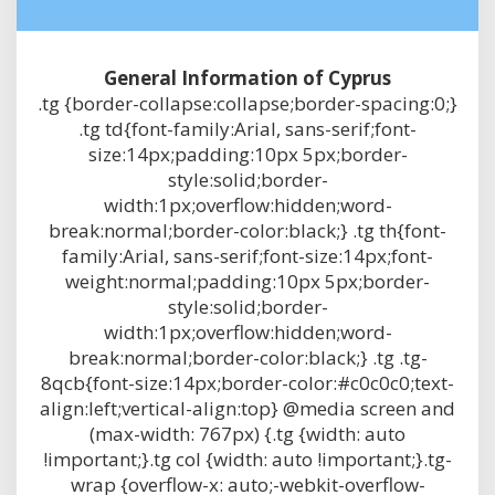
General Information of Cyprus
.tg {border-collapse:collapse;border-spacing:0;}
.tg td{font-family:Arial, sans-serif;font-
size:14px;padding:10px 5px;border-
style:solid;border-
width:1px;overflow:hidden;word-
break:normal;border-color:black;} .tg th{font-
family:Arial, sans-serif;font-size:14px;font-
weight:normal;padding:10px 5px;border-
style:solid;border-
width:1px;overflow:hidden;word-
break:normal;border-color:black;} .tg .tg-
8qcb{font-size:14px;border-color:#c0c0c0;text-
align:left;vertical-align:top} @media screen and
(max-width: 767px) {.tg {width: auto
!important;}.tg col {width: auto !important;}.tg-
wrap {overflow-x: auto;-webkit-overflow-