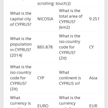
scrolling: touch;}}
What is the
What is the
total area of
capital city
NICOSIA
9.251
CYPRUS?
of CYPRUS?
(km2)
What is the
What is the
iso country
population
865.878
code for
CY
in CYPRUS?
CYPRUS?
(2014)
(2lt)
What is the
iso country
What
code for
CYP
continent is
Asia
CYPRUS?
CYPRUS in?
(3lt)
What
What is the
currency is
currency
EURO
EUR