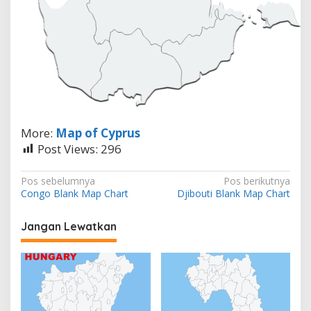
More:
Map of Cyprus
Post Views:
296
N
Pos sebelumnya
Pos berikutnya
Congo Blank Map Chart
Djibouti Blank Map Chart
a
v
Jangan Lewatkan
i
g
a
s