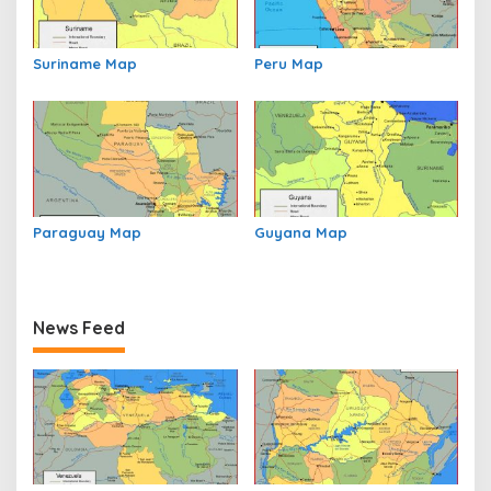
Suriname Map
Peru Map
Paraguay Map
Guyana Map
News Feed