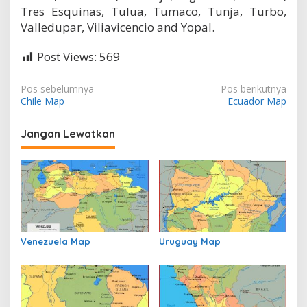
Tres Esquinas, Tulua, Tumaco, Tunja, Turbo,
Valledupar, Viliavicencio and Yopal.
Post Views:
569
N
Pos sebelumnya
Pos berikutnya
Chile Map
Ecuador Map
a
v
Jangan Lewatkan
i
g
a
s
i
p
Venezuela Map
Uruguay Map
o
s