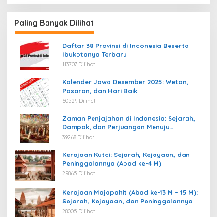
Paling Banyak Dilihat
Daftar 38 Provinsi di Indonesia Beserta
Ibukotanya Terbaru
113707 Dilihat
Kalender Jawa Desember 2025: Weton,
Pasaran, dan Hari Baik
60529 Dilihat
Zaman Penjajahan di Indonesia: Sejarah,
Dampak, dan Perjuangan Menuju
Kemerdekaan
39268 Dilihat
Kerajaan Kutai: Sejarah, Kejayaan, dan
Peninggalannya (Abad ke-4 M)
29865 Dilihat
Kerajaan Majapahit (Abad ke-13 M – 15 M):
Sejarah, Kejayaan, dan Peninggalannya
28005 Dilihat