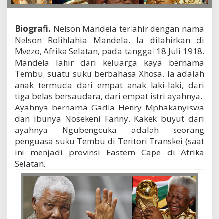
n
M
a
Biografi.
Nelson Mandela terlahir dengan nama
n
Nelson Rolihlahia Mandela. Ia dilahirkan di
d
Mvezo, Afrika Selatan, pada tanggal 18 Juli 1918.
e
l
Mandela lahir dari keluarga kaya bernama
a
Tembu, suatu suku berbahasa Xhosa. Ia adalah
anak termuda dari empat anak laki-laki, dari
tiga belas bersaudara, dari empat istri ayahnya.
Ayahnya bernama Gadla Henry Mphakanyiswa
dan ibunya Nosekeni Fanny. Kakek buyut dari
ayahnya Ngubengcuka adalah seorang
penguasa suku Tembu di Teritori Transkei (saat
ini menjadi provinsi Eastern Cape di Afrika
Selatan.