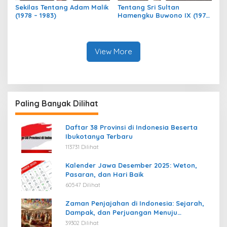
Sekilas Tentang Adam Malik
Tentang Sri Sultan
(1978 – 1983)
Hamengku Buwono IX (1973
– 1978)
View More
Paling Banyak Dilihat
Daftar 38 Provinsi di Indonesia Beserta
Ibukotanya Terbaru
113731 Dilihat
Kalender Jawa Desember 2025: Weton,
Pasaran, dan Hari Baik
60547 Dilihat
Zaman Penjajahan di Indonesia: Sejarah,
Dampak, dan Perjuangan Menuju
Kemerdekaan
39302 Dilihat