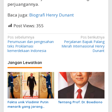
perjuangannya.
Baca juga:
Biografi Henry Dunant
Post Views:
355
N
Pos sebelumnya
Pos berikutnya
Perumusan dan pengesahan
Perjalanan Bapak Palang
a
teks Proklamasi
Merah Internasional Henry
v
kemerdekaan Indonesia
Dunant
i
Jangan Lewatkan
g
a
s
i
p
o
Fakta unik Vladimir Putin
Tentang Prof. Dr. Boediono
s
menarik yang jarang
diketahui dunia