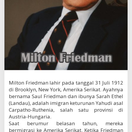
n
F
r
i
e
d
m
a
n
Milton Friedman lahir pada tanggal 31 Juli 1912
di Brooklyn, New York, Amerika Serikat. Ayahnya
bernama Saul Friedman dan ibunya Sarah Ethel
(Landau), adalah imigran keturunan Yahudi asal
Carpatho-Ruthenia, salah satu provinsi di
Austria-Hungaria.
Saat berumur belasan tahun, mereka
bermigrasi ke Amerika Serikat. Ketika Friedman