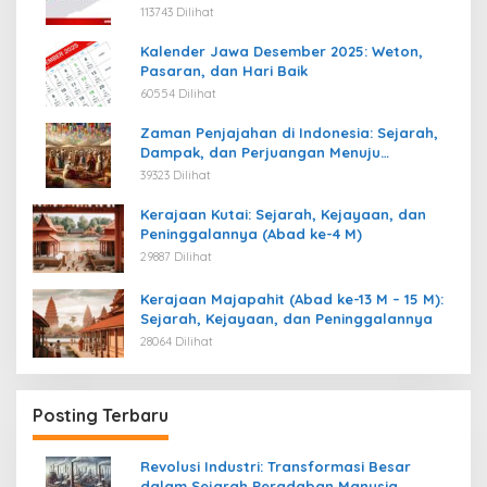
113743 Dilihat
Kalender Jawa Desember 2025: Weton,
Pasaran, dan Hari Baik
60554 Dilihat
Zaman Penjajahan di Indonesia: Sejarah,
Dampak, dan Perjuangan Menuju
Kemerdekaan
39323 Dilihat
Kerajaan Kutai: Sejarah, Kejayaan, dan
Peninggalannya (Abad ke-4 M)
29887 Dilihat
Kerajaan Majapahit (Abad ke-13 M – 15 M):
Sejarah, Kejayaan, dan Peninggalannya
28064 Dilihat
Posting Terbaru
Revolusi Industri: Transformasi Besar
dalam Sejarah Peradaban Manusia