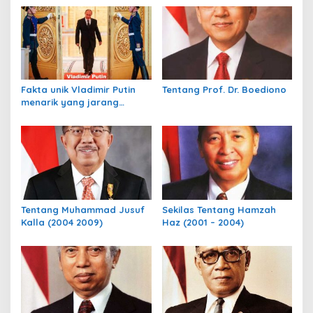
g
a
s
i
p
Fakta unik Vladimir Putin
Tentang Prof. Dr. Boediono
o
menarik yang jarang
s
diketahui dunia
Tentang Muhammad Jusuf
Sekilas Tentang Hamzah
Kalla (2004 2009)
Haz (2001 – 2004)