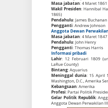
Masa jabatan
: 4 Maret 1861
Wakil Presiden
: Hannibal Ha
1865)
Pendahulu
: James Buchanan
Pengganti
: Andrew Johnson
Anggota Dewan Perwakilan Ra
Masa jabatan
: 4 Maret 1847
Pendahulu
: John Henry
Pengganti
: Thomas Harris
Informasi pribadi
Lahir
: 12 Februari 1809 (u
LaRue County)
Bintang
: Aquarius
Meninggal dunia
: 15 April
Washington, D.C., Amerika Ser
Kebangsaan
: Amerika
Profesi
: Partai Politik Presid
Gelar Politik Republik
: Angg
Anggota Dewan Perwakilan Ill