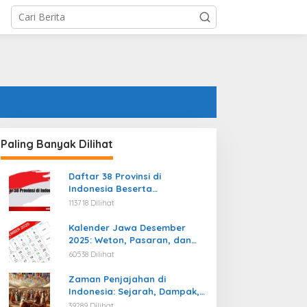
Paling Banyak Dilihat
Daftar 38 Provinsi di
Indonesia Beserta
Ibukotanya Terbaru
113718 Dilihat
Kalender Jawa Desember
2025: Weton, Pasaran, dan
Hari Baik
60538 Dilihat
Zaman Penjajahan di
Indonesia: Sejarah, Dampak,
dan Perjuangan Menuju
39289 Dilihat