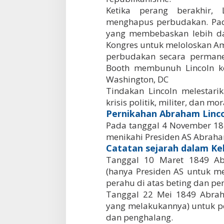
Ketika perang berakhir,
menghapus perbudakan. Pad
yang membebaskan lebih da
Kongres untuk meloloskan Am
perbudakan secara permanen
Booth membunuh Lincoln ke
Washington, DC
Tindakan Lincoln melestari
krisis politik, militer, dan mo
Pernikahan Abraham Linc
Pada tanggal 4 November 18
menikahi Presiden AS Abraham L
Catatan sejarah dalam Ke
Tanggal 10 Maret 1849 Ab
(hanya Presiden AS untuk m
perahu di atas beting dan pe
Tanggal 22 Mei 1849 Abrah
yang melakukannya) untuk p
dan penghalang.