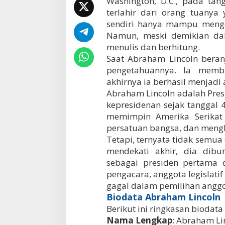
Washington, D.C., pada tan
terlahir dari orang tuanya
sendiri hanya mampu menge
Namun, meski demikian da
menulis dan berhitung.
Saat Abraham Lincoln bera
pengetahuannya. Ia memb
akhirnya ia berhasil menjadi
Abraham Lincoln adalah Pres
kepresidenan sejak tanggal
memimpin Amerika Serikat
persatuan bangsa, dan men
Tetapi, ternyata tidak semua
mendekati akhir, dia dib
sebagai presiden pertama d
pengacara, anggota legislatif
gagal dalam pemilihan anggo
Biodata Abraham Lincoln
Berikut ini ringkasan biodat
Nama Lengkap
: Abraham Li