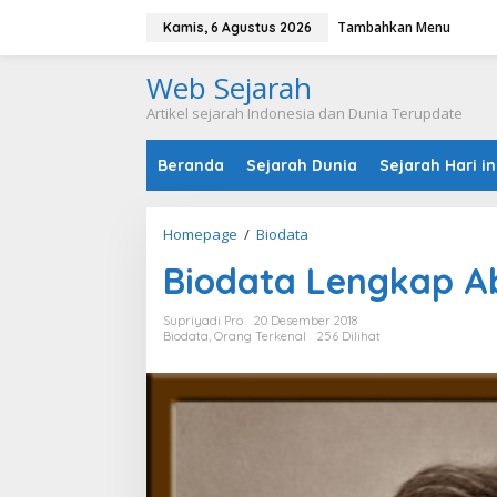
L
Tambahkan Menu
e
Kamis, 6 Agustus 2026
w
a
Web Sejarah
t
i
Artikel sejarah Indonesia dan Dunia Terupdate
k
e
Beranda
Sejarah Dunia
Sejarah Hari in
k
o
n
t
Homepage
/
Biodata
B
e
i
n
Biodata Lengkap A
o
d
a
Supriyadi Pro
20 Desember 2018
t
Biodata
,
Orang Terkenal
256 Dilihat
a
L
e
n
g
k
a
p