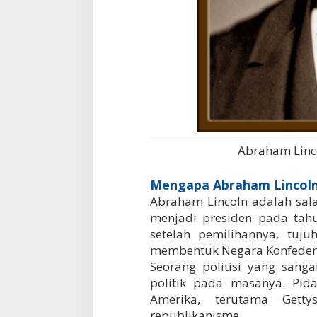
Abraham Linco
Mengapa Abraham Lincoln
Abraham Lincoln adalah sal
menjadi presiden pada tahu
setelah pemilihannya, tuj
membentuk Negara Konfedera
Seorang politisi yang sang
politik pada masanya. Pid
Amerika, terutama Gett
republikanisme.