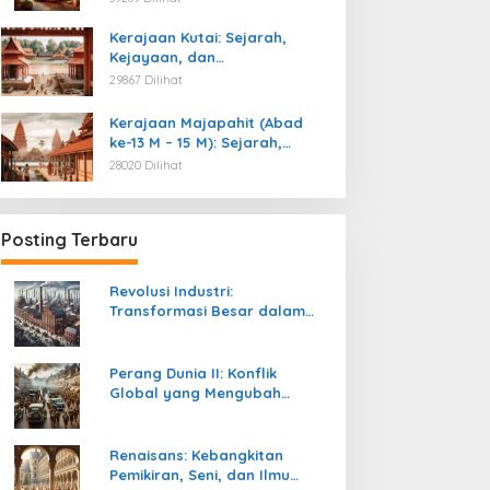
Kemerdekaan
Kerajaan Kutai: Sejarah,
Kejayaan, dan
Peninggalannya (Abad ke-4
29867 Dilihat
M)
Kerajaan Majapahit (Abad
ke-13 M – 15 M): Sejarah,
Kejayaan, dan
28020 Dilihat
Peninggalannya
Posting Terbaru
Revolusi Industri:
Transformasi Besar dalam
Sejarah Peradaban Manusia
Perang Dunia II: Konflik
Global yang Mengubah
Tatanan Politik, Sosial, dan
Peradaban Dunia
Renaisans: Kebangkitan
Pemikiran, Seni, dan Ilmu