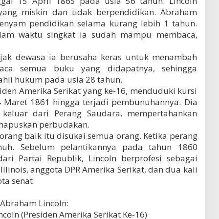
ggal 15 April 1865 pada usia 56 tahun. Lincoln
 yang miskin dan tidak berpendidikan. Abraham
nyam pendidikan selama kurang lebih 1 tahun.
lam waktu singkat ia sudah mampu membaca,
njak dewasa ia berusaha keras untuk menambah
aca semua buku yang didapatnya, sehingga
 ahli hukum pada usia 28 tahun.
iden Amerika Serikat yang ke-16, menduduki kursi
 4 Maret 1861 hingga terjadi pembunuhannya. Dia
 keluar dari Perang Saudara, mempertahankan
ghapuskan perbudakan.
 orang baik itu disukai semua orang. Ketika perang
unuh. Sebelum pelantikannya pada tahun 1860
ari Partai Republik, Lincoln berprofesi sebagai
 Illinois, anggota DPR Amerika Serikat, dan dua kali
ta senat.
a Abraham Lincoln:
ncoln (Presiden Amerika Serikat Ke-16)