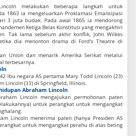
 Lincoln melakukan beberapa langkah untuk
a 1863 ia mengeluarkan Proklamasi Emansipasi
ri 3 juta budak. Pada awal 1865 ia mendorong
andemen Ketiga Belas Konstitusi yang mengakhiri
. Tak lama sebelum akhir konflik, John Wilkes
tika dia menonton drama di Ford’s Theatre di
kan Union dan menarik Amerika Serikat melalui
ral terbesarnya.
oln
42 Ibu negara AS pertama Mary Todd Lincoln (23)
incoln (33) di Springfield, Illinois.
hidupan Abraham Lincoln
raham Lincoln mengajukan permohonan paten
elakukannya) untuk perangkat untuk mengangkat
nghalang.
am Lincoln menerima paten (hanya Presiden AS
erangkat untuk mengangkat perahu di atas beting