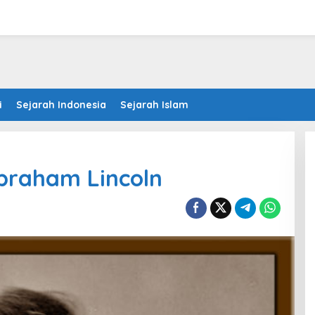
i
Sejarah Indonesia
Sejarah Islam
braham Lincoln