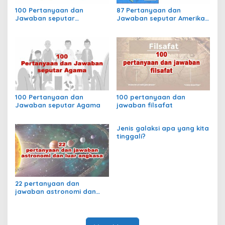
i
100 Pertanyaan dan
87 Pertanyaan dan
s
Jawaban seputar
Jawaban seputar Amerika
p
Olimpiade
Selatan
a
d
a
t
a
h
u
100 Pertanyaan dan
100 pertanyaan dan
n
Jawaban seputar Agama
jawaban filsafat
1
8
8
Jenis galaksi apa yang kita
0
tinggali?
?
22 pertanyaan dan
jawaban astronomi dan
luar angkasa