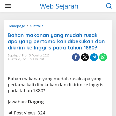
L
Web Sejarah
e
w
a
t
i
Homepage
/
Australia
B
k
a
Bahan makanan yang mudah rusak
e
h
k
a
apa yang pertama kali dibekukan dan
o
n
dikirim ke Inggris pada tahun 1880?
n
m
t
a
Supriyadi Pro
5 Agustus 2022
e
k
Australia
,
Soal
324 Dilihat
n
a
n
a
n
Bahan makanan yang mudah rusak apa yang
y
pertama kali dibekukan dan dikirim ke Inggris
a
pada tahun 1880?
n
g
m
Jawaban:
Daging
.
u
d
Post Views:
324
a