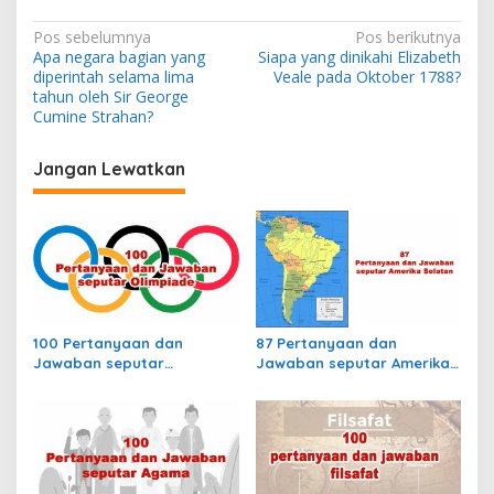
h
r
N
Pos sebelumnya
Pos berikutnya
u
Apa negara bagian yang
Siapa yang dinikahi Elizabeth
a
s
diperintah selama lima
Veale pada Oktober 1788?
a
v
tahun oleh Sir George
k
Cumine Strahan?
i
a
p
g
Jangan Lewatkan
a
a
y
a
s
n
i
g
p
p
e
r
o
t
s
100 Pertanyaan dan
87 Pertanyaan dan
a
Jawaban seputar
Jawaban seputar Amerika
m
Olimpiade
Selatan
a
k
a
l
i
d