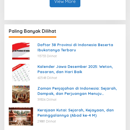
View More
Paling Banyak Dilihat
Daftar 38 Provinsi di Indonesia Beserta
Ibukotanya Terbaru
113733 Dilihat
Kalender Jawa Desember 2025: Weton,
Pasaran, dan Hari Baik
60548 Dilihat
Zaman Penjajahan di Indonesia: Sejarah,
Dampak, dan Perjuangan Menuju
Kemerdekaan
39306 Dilihat
Kerajaan Kutai: Sejarah, Kejayaan, dan
Peninggalannya (Abad ke-4 M)
29881 Dilihat