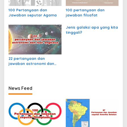
i
b
100 Pertanyaan dan
100 pertanyaan dan
e
Jawaban seputar Agama
jawaban filsafat
k
u
Jenis galaksi apa yang kita
k
tinggali?
a
n
d
a
n
22 pertanyaan dan
d
jawaban astronomi dan
i
luar angkasa
k
i
r
i
News Feed
m
k
e
I
n
g
g
r