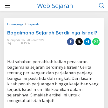
L
Web Sejarah
e
w
a
t
i
Homepage
/
Sejarah
B
k
a
Bagaimana Sejarah Berdirinya Israel?
e
g
k
a
Supriyadi Pro
28 Maret 2024
o
i
Sejarah
199 Dilihat
n
m
t
a
e
n
n
a
Hai sahabat, pernahkah kalian penasaran
S
bagaimana sejarah berdirinya Israel? Cerita
e
j
tentang perjuangan dan perjalanan panjang
a
bangsa ini pasti tidaklah singkat. Dari kisah-
r
kisah penuh perjuangan hingga keajaiban yang
a
terjadi, Israel memiliki keunikan dalam
h
B
sejarahnya. Simaklah artikel ini untuk
e
mengetahui lebih lanjut!
r
d