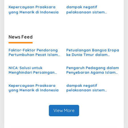
s
Belanda
Kepercayaan Praaksara
dampak negatif
yang Menarik di Indonesia
pelaksanaan sistem
demokrasi terpimpin
News Feed
Faktor-Faktor Pendorong
Petualangan Bangsa Eropa
Pertumbuhan Pesat Islam
ke Dunia Timur dalam
di Indonesia
Menyebarkan Agama
Nasrani
NICA: Solusi untuk
Pengaruh Pedagang dalam
Menghindari Persaingan
Penyebaran Agama Islam
Dagang Antar Pengusaha
di Indonesia
Belanda
Kepercayaan Praaksara
dampak negatif
yang Menarik di Indonesia
pelaksanaan sistem
demokrasi terpimpin
View More