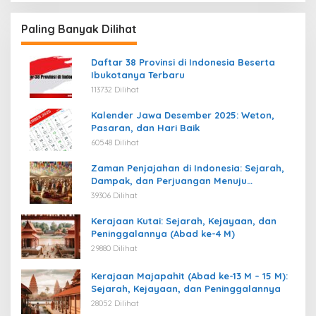
Paling Banyak Dilihat
Daftar 38 Provinsi di Indonesia Beserta
Ibukotanya Terbaru
113732 Dilihat
Kalender Jawa Desember 2025: Weton,
Pasaran, dan Hari Baik
60548 Dilihat
Zaman Penjajahan di Indonesia: Sejarah,
Dampak, dan Perjuangan Menuju
Kemerdekaan
39306 Dilihat
Kerajaan Kutai: Sejarah, Kejayaan, dan
Peninggalannya (Abad ke-4 M)
29880 Dilihat
Kerajaan Majapahit (Abad ke-13 M – 15 M):
Sejarah, Kejayaan, dan Peninggalannya
28052 Dilihat