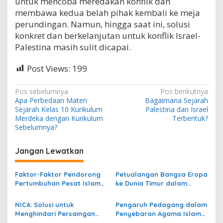
untuk mencoba meredakan konflik dan
membawa kedua belah pihak kembali ke meja
perundingan. Namun, hingga saat ini, solusi
konkret dan berkelanjutan untuk konflik Israel-
Palestina masih sulit dicapai.
Post Views:
199
N
Pos sebelumnya
Pos berikutnya
Apa Perbedaan Materi
Bagaimana Sejarah
a
Sejarah Kelas 10 Kurikulum
Palestina dan Israel
v
Merdeka dengan Kurikulum
Terbentuk?
Sebelumnya?
i
g
Jangan Lewatkan
a
s
Faktor-Faktor Pendorong
Petualangan Bangsa Eropa
Pertumbuhan Pesat Islam
ke Dunia Timur dalam
i
di Indonesia
Menyebarkan Agama
p
Nasrani
NICA: Solusi untuk
Pengaruh Pedagang dalam
Menghindari Persaingan
Penyebaran Agama Islam
o
Dagang Antar Pengusaha
di Indonesia