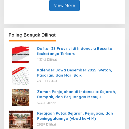
View More
Paling Banyak Dilihat
Daftar 38 Provinsi di Indonesia Beserta
Ibukotanya Terbaru
113742 Dilihat
Kalender Jawa Desember 2025: Weton,
Pasaran, dan Hari Baik
60554 Dilihat
Zaman Penjajahan di Indonesia: Sejarah,
Dampak, dan Perjuangan Menuju
Kemerdekaan
39323 Dilihat
Kerajaan Kutai: Sejarah, Kejayaan, dan
Peninggalannya (Abad ke-4 M)
29887 Dilihat