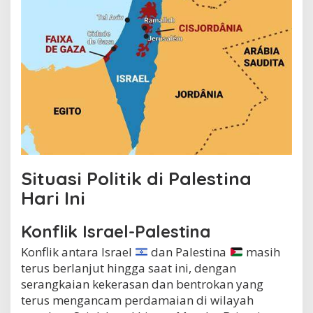
i
n
a
H
a
r
i
I
n
i
?
Situasi Politik di Palestina
Hari Ini
Konflik Israel-Palestina
Konflik antara Israel
dan Palestina
masih
terus berlanjut hingga saat ini, dengan
serangkaian kekerasan dan bentrokan yang
terus mengancam perdamaian di wilayah