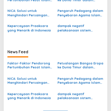
i
di Indonesia
Menyebarkan Agama
p
Nasrani
NICA: Solusi untuk
Pengaruh Pedagang dalam
Menghindari Persaingan
Penyebaran Agama Islam
o
Dagang Antar Pengusaha
di Indonesia
s
Belanda
Kepercayaan Praaksara
dampak negatif
yang Menarik di Indonesia
pelaksanaan sistem
demokrasi terpimpin
News Feed
Faktor-Faktor Pendorong
Petualangan Bangsa Eropa
Pertumbuhan Pesat Islam
ke Dunia Timur dalam
di Indonesia
Menyebarkan Agama
Nasrani
NICA: Solusi untuk
Pengaruh Pedagang dalam
Menghindari Persaingan
Penyebaran Agama Islam
Dagang Antar Pengusaha
di Indonesia
Belanda
Kepercayaan Praaksara
dampak negatif
yang Menarik di Indonesia
pelaksanaan sistem
demokrasi terpimpin