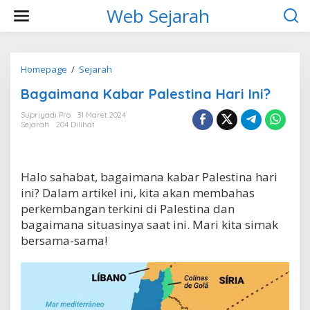
L
Web Sejarah
e
w
a
t
i
Homepage
/
Sejarah
B
k
a
Bagaimana Kabar Palestina Hari Ini?
e
g
k
a
Supriyadi Pro
31 Maret 2024
o
i
Sejarah
204 Dilihat
n
m
t
a
e
n
n
a
Halo sahabat, bagaimana kabar Palestina hari
K
ini? Dalam artikel ini, kita akan membahas
a
b
perkembangan terkini di Palestina dan
a
bagaimana situasinya saat ini. Mari kita simak
r
bersama-sama!
P
a
l
e
s
t