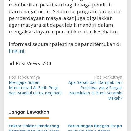
memberikan pelatihan bagi tenaga pendidik
dan tenaga medis. Selain itu, program-program
pemberdayaan masyarakat juga digalakkan
agar masyarakat dapat lebih mandiri dalam
mengakses layanan pendidikan dan kesehatan.
Informasi seputar palestina dapat ditemukan di
link ini
.
Post Views:
204
N
Pos sebelumnya
Pos berikutnya
Mengapa Sultan
Apa Sebab dan Dampak dari
a
Muhammad Al-Fatih Pergi
Peristiwa yang Sangat
v
dari Istanbul untuk Berjihad?
Memilukan di Bumi Serambi
Mekah?
i
g
Jangan Lewatkan
a
s
Faktor-Faktor Pendorong
Petualangan Bangsa Eropa
Pertumbuhan Pesat Islam
ke Dunia Timur dalam