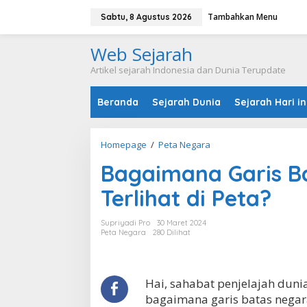
L
Tambahkan Menu
e
Sabtu, 8 Agustus 2026
w
a
Web Sejarah
t
i
Artikel sejarah Indonesia dan Dunia Terupdate
k
e
Beranda
Sejarah Dunia
Sejarah Hari in
k
o
n
t
Homepage
/
Peta Negara
B
e
a
n
Bagaimana Garis B
g
a
Terlihat di Peta?
i
m
a
Supriyadi Pro
30 Maret 2024
n
Peta Negara
280 Dilihat
a
G
a
r
Hai, sahabat penjelajah dun
i
bagaimana garis batas negara 
s