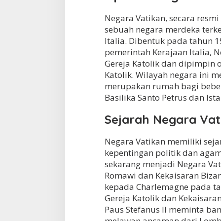
t
Negara Vatikan, secara resmi
d
i
sebuah negara merdeka terkec
P
Italia. Dibentuk pada tahun 1
e
pemerintah Kerajaan Italia,
t
a
Gereja Katolik dan dipimpin 
?
Katolik. Wilayah negara ini m
merupakan rumah bagi bebera
Basilika Santo Petrus dan Ista
Sejarah Negara Vat
Negara Vatikan memiliki seja
kepentingan politik dan aga
sekarang menjadi Negara Vat
Romawi dan Kekaisaran Biza
kepada Charlemagne pada t
Gereja Katolik dan Kekaisara
Paus Stefanus II meminta ba
melawan ancaman dari Lomb