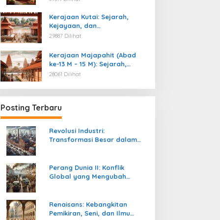
Kemerdekaan
Kerajaan Kutai: Sejarah,
Kejayaan, dan
Peninggalannya (Abad ke-4
29887 Dilihat
M)
Kerajaan Majapahit (Abad
ke-13 M – 15 M): Sejarah,
Kejayaan, dan
28061 Dilihat
Peninggalannya
Posting Terbaru
Revolusi Industri:
Transformasi Besar dalam
Sejarah Peradaban Manusia
Perang Dunia II: Konflik
Global yang Mengubah
Tatanan Politik, Sosial, dan
Peradaban Dunia
Renaisans: Kebangkitan
Pemikiran, Seni, dan Ilmu