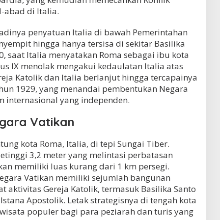
abad di Italia.
jadinya penyatuan Italia di bawah Pemerintahan
yempit hingga hanya tersisa di sekitar Basilika
0, saat Italia menyatakan Roma sebagai ibu kota
ius IX menolak mengakui kedaulatan Italia atas
eja Katolik dan Italia berlanjut hingga tercapainya
ahun 1929, yang menandai pembentukan Negara
m internasional yang independen.
egara Vatikan
tung kota Roma, Italia, di tepi Sungai Tiber.
setinggi 3,2 meter yang melintasi perbatasan
kan memiliki luas kurang dari 1 km persegi.
Negara Vatikan memiliki sejumlah bangunan
 aktivitas Gereja Katolik, termasuk Basilika Santo
stana Apostolik. Letak strategisnya di tengah kota
isata populer bagi para peziarah dan turis yang