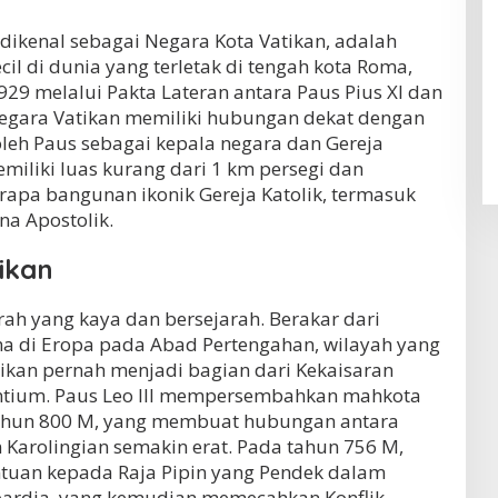
 dikenal sebagai Negara Kota Vatikan, adalah
il di dunia yang terletak di tengah kota Roma,
929 melalui Pakta Lateran antara Paus Pius XI dan
 Negara Vatikan memiliki hubungan dekat dengan
oleh Paus sebagai kepala negara dan Gereja
emiliki luas kurang dari 1 km persegi dan
pa bangunan ikonik Gereja Katolik, termasuk
na Apostolik.
ikan
rah yang kaya dan bersejarah. Berakar dari
ma di Eropa pada Abad Pertengahan, wilayah yang
ikan pernah menjadi bagian dari Kekaisaran
ntium. Paus Leo III mempersembahkan mahkota
ahun 800 M, yang membuat hubungan antara
n Karolingian semakin erat. Pada tahun 756 M,
ntuan kepada Raja Pipin yang Pendek dalam
ardia, yang kemudian memecahkan Konflik