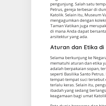
pengunjung. Salah satu tempa
Petrus, gereja terbesar di d
Katolik. Selain itu, Museum 
mengagumkan dengan koleksi s
Taman Vatikan juga merupak
di mana Anda dapat bersant
arsitektur yang ada.
Aturan dan Etika di
Selama berkunjung ke Negara
mematuhi aturan dan etika ya
adalah berpakaian sopan, te
seperti Basilika Santo Petru
tempat-tempat suci tersebut
terlalu keras. Selain itu, p
ibadah yang sedang berlang
keagamaan bagi umat Katolik
Peta dunia berwarna dan hita