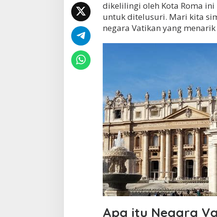
dikelilingi oleh Kota Roma i
B
untuk ditelusuri. Mari kita 
a
t
negara Vatikan yang menarik 
a
s
N
e
g
a
r
a
V
a
t
i
k
a
n
T
e
r
l
i
h
Apa itu Negara Va
a