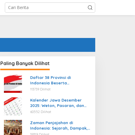
Paling Banyak Dilihat
Daftar 38 Provinsi di
Indonesia Beserta
Ibukotanya Terbaru
113739 Dilihat
Kalender Jawa Desember
2025: Weton, Pasaran, dan
Hari Baik
60552 Dilihat
Zaman Penjajahan di
Indonesia: Sejarah, Dampak,
dan Perjuangan Menuju
39319 Dilihat