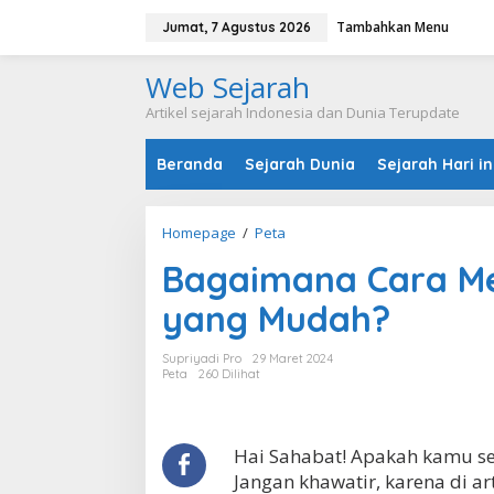
L
Tambahkan Menu
e
Jumat, 7 Agustus 2026
w
a
Web Sejarah
t
i
Artikel sejarah Indonesia dan Dunia Terupdate
k
e
Beranda
Sejarah Dunia
Sejarah Hari in
k
o
n
t
Homepage
/
Peta
B
e
a
n
Bagaimana Cara Me
g
a
yang Mudah?
i
m
a
Supriyadi Pro
29 Maret 2024
n
Peta
260 Dilihat
a
C
a
r
Hai Sahabat! Apakah kamu se
a
Jangan khawatir, karena di a
M