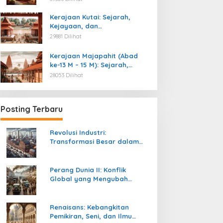
Kemerdekaan
Kerajaan Kutai: Sejarah,
Kejayaan, dan
Peninggalannya (Abad ke-4
29881 Dilihat
M)
Kerajaan Majapahit (Abad
ke-13 M – 15 M): Sejarah,
Kejayaan, dan
28053 Dilihat
Peninggalannya
Posting Terbaru
Revolusi Industri:
Transformasi Besar dalam
Sejarah Peradaban Manusia
Perang Dunia II: Konflik
Global yang Mengubah
Tatanan Politik, Sosial, dan
Peradaban Dunia
Renaisans: Kebangkitan
Pemikiran, Seni, dan Ilmu