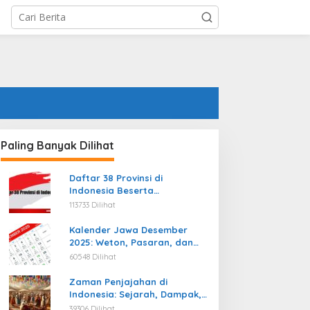
Paling Banyak Dilihat
Daftar 38 Provinsi di
Indonesia Beserta
Ibukotanya Terbaru
113733 Dilihat
Kalender Jawa Desember
2025: Weton, Pasaran, dan
Hari Baik
60548 Dilihat
Zaman Penjajahan di
Indonesia: Sejarah, Dampak,
dan Perjuangan Menuju
39306 Dilihat