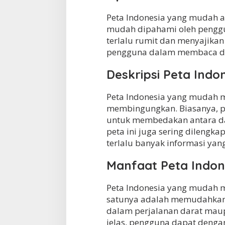
d
Peta Indonesia yang mudah a
a
h
mudah dipahami oleh penggun
?
terlalu rumit dan menyajika
pengguna dalam membaca da
Deskripsi Peta Ind
Peta Indonesia yang mudah me
membingungkan. Biasanya, p
untuk membedakan antara dara
peta ini juga sering dilengk
terlalu banyak informasi ya
Manfaat Peta Indo
Peta Indonesia yang mudah 
satunya adalah memudahkan 
dalam perjalanan darat maup
jelas, pengguna dapat denga