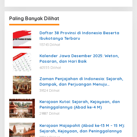
Paling Banyak Dilihat
Daftar 38 Provinsi di Indonesia Beserta
Ibukotanya Terbaru
113743 Dilihat
Kalender Jawa Desember 2025: Weton,
Pasaran, dan Hari Baik
60555 Dilihat
Zaman Penjajahan di Indonesia: Sejarah,
Dampak, dan Perjuangan Menuju
Kemerdekaan
39324 Dilihat
Kerajaan Kutai: Sejarah, Kejayaan, dan
Peninggalannya (Abad ke-4 M)
29887 Dilihat
Kerajaan Majapahit (Abad ke-13 M – 15 M):
Sejarah, Kejayaan, dan Peninggalannya