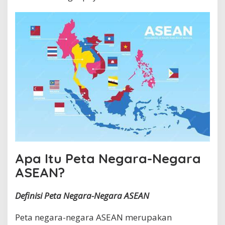
n
t
i
f
i
k
a
s
i
N
e
g
a
r
a
-
N
Apa Itu Peta Negara-Negara
e
ASEAN?
g
a
r
Definisi Peta Negara-Negara ASEAN
a
A
S
Peta negara-negara ASEAN merupakan
E