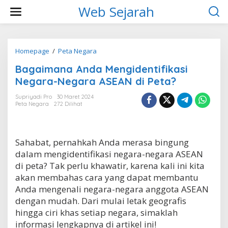
L
Web Sejarah
e
w
a
t
i
Homepage
/
Peta Negara
B
k
a
Bagaimana Anda Mengidentifikasi
e
g
k
a
Negara-Negara ASEAN di Peta?
o
i
n
m
Supriyadi Pro
30 Maret 2024
t
Peta Negara
272 Dilihat
a
e
n
n
a
A
Sahabat, pernahkah Anda merasa bingung
n
d
dalam mengidentifikasi negara-negara ASEAN
a
di peta? Tak perlu khawatir, karena kali ini kita
M
akan membahas cara yang dapat membantu
e
Anda mengenali negara-negara anggota ASEAN
n
g
dengan mudah. Dari mulai letak geografis
i
hingga ciri khas setiap negara, simaklah
d
informasi lengkapnya di artikel ini!
e