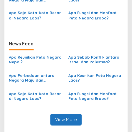
p
Negara Maju dan
Laos?
Berkembang berdasarkan
o
Peta?
Apa Saja Kota-Kota Besar
Apa Fungsi dan Manfaat
s
di Negara Laos?
Peta Negara Eropa?
News Feed
Apa Keunikan Peta Negara
Apa Sebab Konflik antara
Nepal?
Israel dan Palestina?
Apa Perbedaan antara
Apa Keunikan Peta Negara
Negara Maju dan
Laos?
Berkembang berdasarkan
Peta?
Apa Saja Kota-Kota Besar
Apa Fungsi dan Manfaat
di Negara Laos?
Peta Negara Eropa?
View More