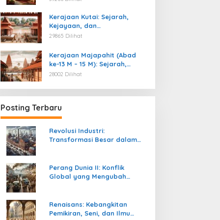
Kemerdekaan
Kerajaan Kutai: Sejarah,
Kejayaan, dan
Peninggalannya (Abad ke-4
29865 Dilihat
M)
Kerajaan Majapahit (Abad
ke-13 M – 15 M): Sejarah,
Kejayaan, dan
28002 Dilihat
Peninggalannya
Posting Terbaru
Revolusi Industri:
Transformasi Besar dalam
Sejarah Peradaban Manusia
Perang Dunia II: Konflik
Global yang Mengubah
Tatanan Politik, Sosial, dan
Peradaban Dunia
Renaisans: Kebangkitan
Pemikiran, Seni, dan Ilmu