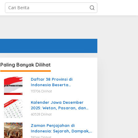
Paling Banyak Dilihat
Daftar 38 Provinsi di
Indonesia Beserta
Ibukotanya Terbaru
113706 Dilihat
Kalender Jawa Desember
2025: Weton, Pasaran, dan
Hari Baik
60528 Dilihat
Zaman Penjajahan di
Indonesia: Sejarah, Dampak,
dan Perjuangan Menuju
39266 Dilihat