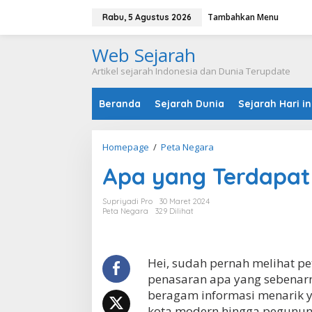
L
Tambahkan Menu
e
Rabu, 5 Agustus 2026
w
a
Web Sejarah
t
i
Artikel sejarah Indonesia dan Dunia Terupdate
k
e
Beranda
Sejarah Dunia
Sejarah Hari in
k
o
n
t
Homepage
/
Peta Negara
A
e
p
n
Apa yang Terdapat
a
y
a
Supriyadi Pro
30 Maret 2024
n
Peta Negara
329 Dilihat
g
T
e
r
Hei, sudah pernah melihat pe
d
penasaran apa yang sebenarn
a
beragam informasi menarik ya
p
kota modern hingga pegunung
a