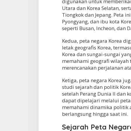
digunakan untuk memberikan 
Utara dan Korea Selatan, ser
Tiongkok dan Jepang. Peta in
Pyongyang, dan ibu kota Korea
seperti Busan, Incheon, dan 
Kedua, peta negara Korea di
letak geografis Korea, term
Korea dan sungai-sungai yan
memahami geografi wilayah t
merencanakan perjalanan ata
Ketiga, peta negara Korea ju
studi sejarah dan politik Ko
setelah Perang Dunia II dan k
dapat dipelajari melalui pet
memahami dinamika politik a
berlangsung hingga saat ini.
Sejarah Peta Negar