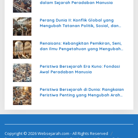
dalam Sejarah Peradaban Manusia
Perang Dunia II: Konflik Global yang
Mengubah Tatanan Politik, Sosial, dan
Peradaban Dunia
Renaisans: Kebangkitan Pemikiran, Seni,
dan Ilmu Pengetahuan yang Mengubah
Peradaban Dunia
Peristiwa Bersejarah Era Kuno: Fondasi
Awal Peradaban Manusia
Peristiwa Bersejarah di Dunia: Rangkaian
Peristiwa Penting yang Mengubah Arah
Peradaban Manusia
Copyright © 2026 Websejarah.com - All Rights Reserved