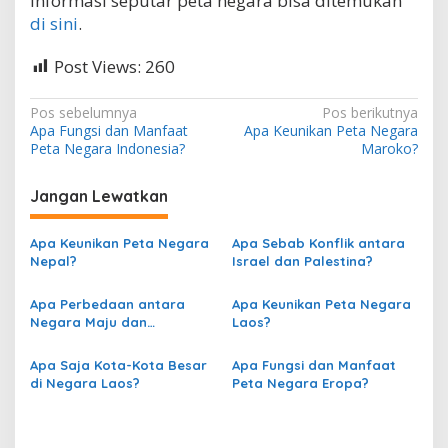
Informasi seputar peta negara bisa ditemukan
di sini
.
Post Views:
260
N
Pos sebelumnya
Pos berikutnya
Apa Fungsi dan Manfaat
Apa Keunikan Peta Negara
a
Peta Negara Indonesia?
Maroko?
v
i
Jangan Lewatkan
g
Apa Keunikan Peta Negara
Apa Sebab Konflik antara
a
Nepal?
Israel dan Palestina?
s
Apa Perbedaan antara
Apa Keunikan Peta Negara
i
Negara Maju dan
Laos?
p
Berkembang berdasarkan
Peta?
o
Apa Saja Kota-Kota Besar
Apa Fungsi dan Manfaat
di Negara Laos?
Peta Negara Eropa?
s