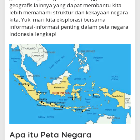
a
geografis lainnya yang dapat membantu kita
s
lebih memahami struktur dan kekayaan negara
i
kita. Yuk, mari kita eksplorasi bersama
P
informasi-informasi penting dalam peta negara
e
n
Indonesia lengkap!
t
i
n
g
d
a
l
a
m
P
e
t
a
N
e
g
a
Apa itu Peta Negara
r
a