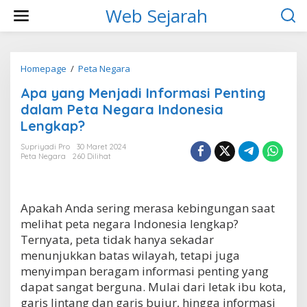
L
Web Sejarah
e
w
a
t
i
Homepage
/
Peta Negara
A
k
p
Apa yang Menjadi Informasi Penting
e
a
k
y
dalam Peta Negara Indonesia
o
a
Lengkap?
n
n
t
g
Supriyadi Pro
30 Maret 2024
e
M
Peta Negara
260 Dilihat
n
e
n
j
a
Apakah Anda sering merasa kebingungan saat
d
melihat peta negara Indonesia lengkap?
i
Ternyata, peta tidak hanya sekadar
I
menunjukkan batas wilayah, tetapi juga
n
f
menyimpan beragam informasi penting yang
o
dapat sangat berguna. Mulai dari letak ibu kota,
r
garis lintang dan garis bujur, hingga informasi
m