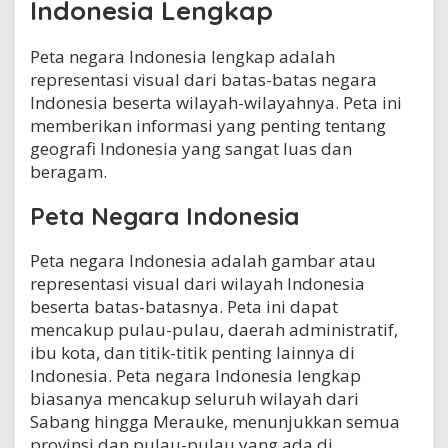
Indonesia Lengkap
I
n
d
Peta negara Indonesia lengkap adalah
o
representasi visual dari batas-batas negara
n
Indonesia beserta wilayah-wilayahnya. Peta ini
e
s
memberikan informasi yang penting tentang
i
geografi Indonesia yang sangat luas dan
a
beragam.
L
e
Peta Negara Indonesia
n
g
k
Peta negara Indonesia adalah gambar atau
a
representasi visual dari wilayah Indonesia
p
?
beserta batas-batasnya. Peta ini dapat
mencakup pulau-pulau, daerah administratif,
ibu kota, dan titik-titik penting lainnya di
Indonesia. Peta negara Indonesia lengkap
biasanya mencakup seluruh wilayah dari
Sabang hingga Merauke, menunjukkan semua
provinsi dan pulau-pulau yang ada di