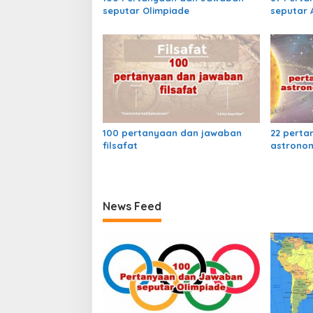
s
seputar Olimpiade
seputar 
V
a
n
D
i
e
m
e
n
'
100 pertanyaan dan jawaban
22 perta
s
filsafat
astronom
L
a
n
d
?
News Feed