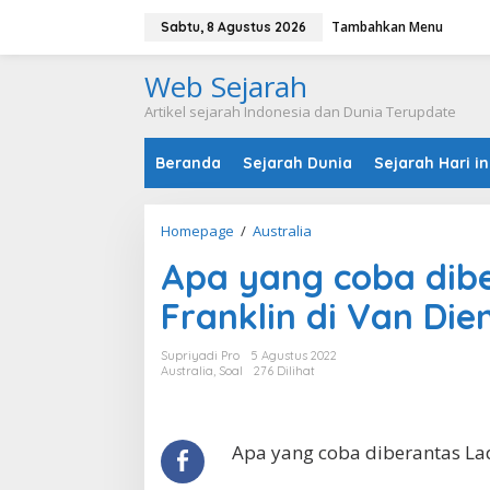
L
Tambahkan Menu
e
Sabtu, 8 Agustus 2026
w
a
Web Sejarah
t
i
Artikel sejarah Indonesia dan Dunia Terupdate
k
e
Beranda
Sejarah Dunia
Sejarah Hari in
k
o
n
t
Homepage
/
Australia
A
e
p
n
Apa yang coba dib
a
y
Franklin di Van Di
a
n
g
Supriyadi Pro
5 Agustus 2022
c
Australia
,
Soal
276 Dilihat
o
b
a
d
Apa yang coba diberantas Lad
i
b