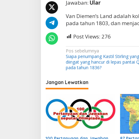
Jawaban:
Ular
e
r
Van Diemen’s Land adalah kol
a
n
pada tahun 1803, dan menjadi
t
a
Post Views:
276
s
L
a
N
Pos sebelumnya
d
Siapa penumpang Kastil Stirling yang
a
y
diingat yang hancur di lepas pantai
J
v
pada tahun 1836?
a
i
n
Jangan Lewatkan
e
g
F
a
r
a
s
n
k
i
l
p
i
n
o
d
100 Pertanyaan dan Jawaban
87 Pert
i