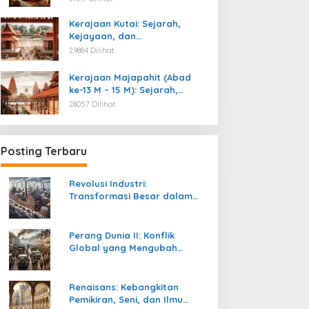
Kemerdekaan
Kerajaan Kutai: Sejarah,
Kejayaan, dan
Peninggalannya (Abad ke-4
29884 Dilihat
M)
Kerajaan Majapahit (Abad
ke-13 M – 15 M): Sejarah,
Kejayaan, dan
28057 Dilihat
Peninggalannya
Posting Terbaru
Revolusi Industri:
Transformasi Besar dalam
Sejarah Peradaban Manusia
Perang Dunia II: Konflik
Global yang Mengubah
Tatanan Politik, Sosial, dan
Peradaban Dunia
Renaisans: Kebangkitan
Pemikiran, Seni, dan Ilmu