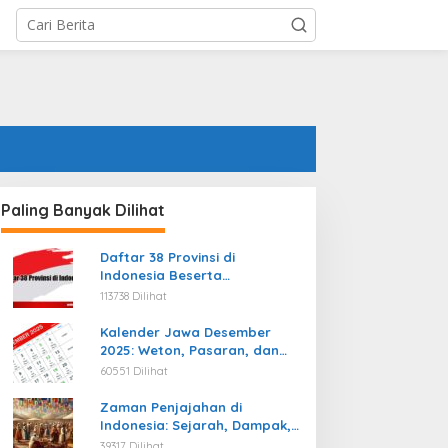
Paling Banyak Dilihat
Daftar 38 Provinsi di
Indonesia Beserta
Ibukotanya Terbaru
113738 Dilihat
Kalender Jawa Desember
2025: Weton, Pasaran, dan
Hari Baik
60551 Dilihat
Zaman Penjajahan di
Indonesia: Sejarah, Dampak,
dan Perjuangan Menuju
39317 Dilihat