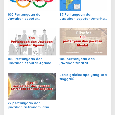
100 Pertanyaan dan
87 Pertanyaan dan
Jawaban seputar
Jawaban seputar Amerika
Olimpiade
Selatan
100 Pertanyaan dan
100 pertanyaan dan
Jawaban seputar Agama
jawaban filsafat
Jenis galaksi apa yang kita
tinggali?
22 pertanyaan dan
jawaban astronomi dan
luar angkasa