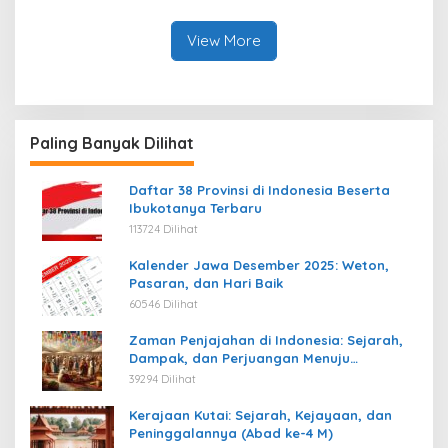
View More
Paling Banyak Dilihat
Daftar 38 Provinsi di Indonesia Beserta
Ibukotanya Terbaru
113724 Dilihat
Kalender Jawa Desember 2025: Weton,
Pasaran, dan Hari Baik
60546 Dilihat
Zaman Penjajahan di Indonesia: Sejarah,
Dampak, dan Perjuangan Menuju
Kemerdekaan
39294 Dilihat
Kerajaan Kutai: Sejarah, Kejayaan, dan
Peninggalannya (Abad ke-4 M)