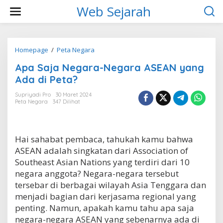
L
Web Sejarah
e
w
a
t
i
Homepage
/
Peta Negara
A
k
p
Apa Saja Negara-Negara ASEAN yang
e
a
k
S
Ada di Peta?
o
a
n
j
Supriyadi Pro
30 Maret 2024
t
Peta Negara
347 Dilihat
a
e
N
n
e
g
Hai sahabat pembaca, tahukah kamu bahwa
a
r
ASEAN adalah singkatan dari Association of
a
Southeast Asian Nations yang terdiri dari 10
-
negara anggota? Negara-negara tersebut
N
tersebar di berbagai wilayah Asia Tenggara dan
e
g
menjadi bagian dari kerjasama regional yang
a
penting. Namun, apakah kamu tahu apa saja
r
negara-negara ASEAN yang sebenarnya ada di
a