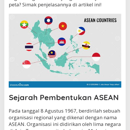
A
peta? Simak penjelasannya di artikel ini!
S
E
A
N
y
a
n
g
A
d
a
d
i
P
e
t
a
Sejarah Pembentukan ASEAN
?
Pada tanggal 8 Agustus 1967, berdirilah sebuah
organisasi regional yang dikenal dengan nama
ASEAN. Organisasi ini didirikan oleh lima negara