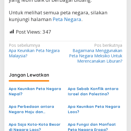
Untuk melihat semua peta negara, silakan
kunjungi halaman
Peta Negara
.
Post Views:
347
N
Pos sebelumnya
Pos berikutnya
Apa Keunikan Peta Negara
Bagaimana Menggunakan
a
Malaysia?
Peta Negara Meksiko Untuk
v
Merencanakan Liburan?
i
Jangan Lewatkan
g
a
Apa Keunikan Peta Negara
Apa Sebab Konflik antara
s
Nepal?
Israel dan Palestina?
i
Apa Perbedaan antara
Apa Keunikan Peta Negara
p
Negara Maju dan
Laos?
Berkembang berdasarkan
o
Peta?
Apa Saja Kota-Kota Besar
Apa Fungsi dan Manfaat
s
di Negara Laos?
Peta Negara Eropa?