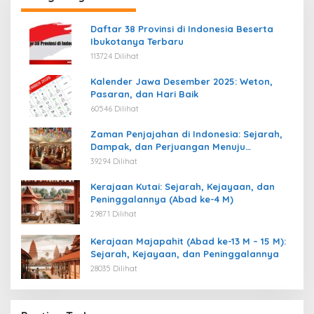
Daftar 38 Provinsi di Indonesia Beserta
Ibukotanya Terbaru
113724 Dilihat
Kalender Jawa Desember 2025: Weton,
Pasaran, dan Hari Baik
60546 Dilihat
Zaman Penjajahan di Indonesia: Sejarah,
Dampak, dan Perjuangan Menuju
Kemerdekaan
39294 Dilihat
Kerajaan Kutai: Sejarah, Kejayaan, dan
Peninggalannya (Abad ke-4 M)
29871 Dilihat
Kerajaan Majapahit (Abad ke-13 M – 15 M):
Sejarah, Kejayaan, dan Peninggalannya
28035 Dilihat