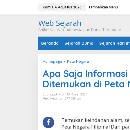
L
Tambahkan Menu
e
Kamis, 6 Agustus 2026
w
a
Web Sejarah
t
i
Artikel sejarah Indonesia dan Dunia Terupdate
k
e
Beranda
Sejarah Dunia
Sejarah Hari in
k
o
n
t
Homepage
/
Peta Negara
A
e
p
n
Apa Saja Informasi
a
S
Ditemukan di Peta 
a
j
a
Supriyadi Pro
30 Maret 2024
I
Peta Negara
277 Dilihat
n
f
o
r
Temukan keindahan alam, se
m
Peta Negara Filipina! Dari pa
a