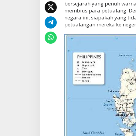
bersejarah yang penuh warna,
s
membius para petualang. Den
i
M
negara ini, siapakah yang ti
e
petualangan mereka ke negeri
n
a
r
i
k
y
a
n
g
D
a
p
a
t
D
i
t
e
m
u
k