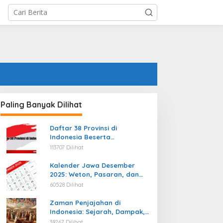
Paling Banyak Dilihat
Daftar 38 Provinsi di
Indonesia Beserta
Ibukotanya Terbaru
113707 Dilihat
Kalender Jawa Desember
2025: Weton, Pasaran, dan
Hari Baik
60528 Dilihat
Zaman Penjajahan di
Indonesia: Sejarah, Dampak,
dan Perjuangan Menuju
39267 Dilihat