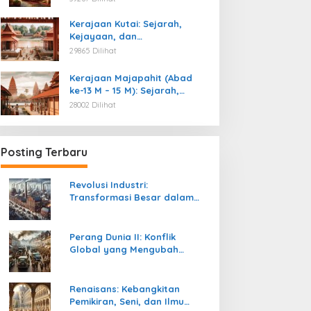
Kemerdekaan
Kerajaan Kutai: Sejarah,
Kejayaan, dan
Peninggalannya (Abad ke-4
29865 Dilihat
M)
Kerajaan Majapahit (Abad
ke-13 M – 15 M): Sejarah,
Kejayaan, dan
28002 Dilihat
Peninggalannya
Posting Terbaru
Revolusi Industri:
Transformasi Besar dalam
Sejarah Peradaban Manusia
Perang Dunia II: Konflik
Global yang Mengubah
Tatanan Politik, Sosial, dan
Peradaban Dunia
Renaisans: Kebangkitan
Pemikiran, Seni, dan Ilmu