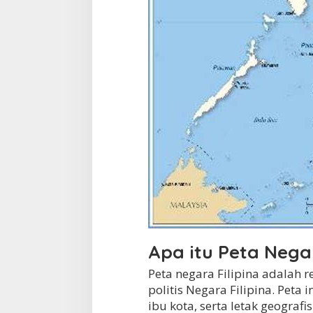
a
n
d
i
P
e
t
a
N
e
g
a
r
a
F
i
l
i
p
Apa itu Peta Negar
i
n
Peta negara Filipina adalah r
a
politis Negara Filipina. Peta
?
ibu kota, serta letak geografi