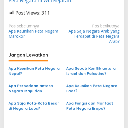
Peta Negara di WebSejarah
.
Post Views:
311
N
Pos sebelumnya
Pos berikutnya
Apa Keunikan Peta Negara
Apa Saja Negara Arab yang
a
Maroko?
Terdapat di Peta Negara
v
Arab?
i
Jangan Lewatkan
g
a
Apa Keunikan Peta Negara
Apa Sebab Konflik antara
s
Nepal?
Israel dan Palestina?
i
Apa Perbedaan antara
Apa Keunikan Peta Negara
p
Negara Maju dan
Laos?
Berkembang berdasarkan
o
Peta?
Apa Saja Kota-Kota Besar
Apa Fungsi dan Manfaat
s
di Negara Laos?
Peta Negara Eropa?