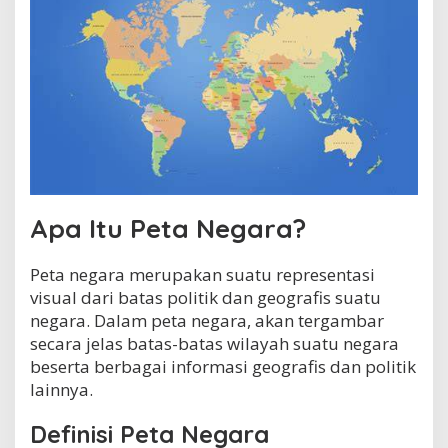
P
e
t
a
N
e
g
a
r
a
?
Apa Itu Peta Negara?
Peta negara merupakan suatu representasi
visual dari batas politik dan geografis suatu
negara. Dalam peta negara, akan tergambar
secara jelas batas-batas wilayah suatu negara
beserta berbagai informasi geografis dan politik
lainnya.
Definisi Peta Negara