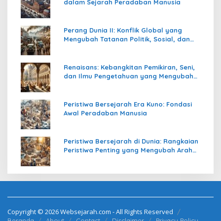
dalam Sejarah Peradaban Manusia
Perang Dunia II: Konflik Global yang
Mengubah Tatanan Politik, Sosial, dan
Peradaban Dunia
Renaisans: Kebangkitan Pemikiran, Seni,
dan Ilmu Pengetahuan yang Mengubah
Peradaban Dunia
Peristiwa Bersejarah Era Kuno: Fondasi
Awal Peradaban Manusia
Peristiwa Bersejarah di Dunia: Rangkaian
Peristiwa Penting yang Mengubah Arah
Peradaban Manusia
Copyright © 2026 Websejarah.com - All Rights Reserved
Beranda
About
Contact
Disclaimer
Privacy Policy