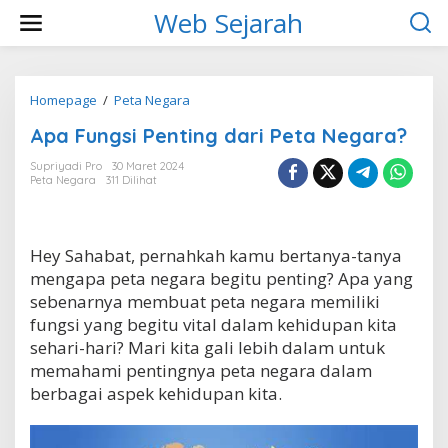
L
Web Sejarah
e
w
a
t
i
Homepage
/
Peta Negara
A
k
p
Apa Fungsi Penting dari Peta Negara?
e
a
k
F
Supriyadi Pro
30 Maret 2024
o
u
Peta Negara
311 Dilihat
n
n
t
g
e
s
n
i
Hey Sahabat, pernahkah kamu bertanya-tanya
P
mengapa peta negara begitu penting? Apa yang
e
n
sebenarnya membuat peta negara memiliki
t
fungsi yang begitu vital dalam kehidupan kita
i
sehari-hari? Mari kita gali lebih dalam untuk
n
memahami pentingnya peta negara dalam
g
d
berbagai aspek kehidupan kita.
a
r
i