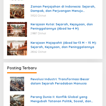
Zaman Penjajahan di Indonesia: Sejarah,
Dampak, dan Perjuangan Menuju
Kemerdekaan
39320 Dilihat
Kerajaan Kutai: Sejarah, Kejayaan, dan
Peninggalannya (Abad ke-4 M)
29887 Dilihat
Kerajaan Majapahit (Abad ke-13 M – 15 M):
Sejarah, Kejayaan, dan Peninggalannya
28062 Dilihat
Posting Terbaru
Revolusi Industri: Transformasi Besar
dalam Sejarah Peradaban Manusia
Perang Dunia II: Konflik Global yang
Mengubah Tatanan Politik, Sosial, dan
Peradaban Dunia