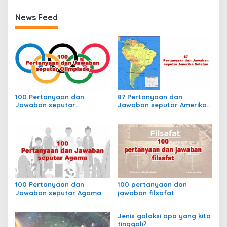
News Feed
100 Pertanyaan dan
87 Pertanyaan dan
Jawaban seputar
Jawaban seputar Amerika
Olimpiade
Selatan
100 Pertanyaan dan
100 pertanyaan dan
Jawaban seputar Agama
jawaban filsafat
Jenis galaksi apa yang kita
tinggali?