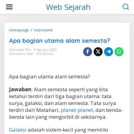
L
Web Sejarah
e
w
a
t
i
Homepage
/
Astronomi
A
k
p
Apa bagian utama alam semesta?
e
a
k
b
Supriyadi Pro
9 Agustus 2022
o
a
Astronomi
,
Soal
375 Dilihat
n
g
t
i
e
a
n
n
Apa bagian utama alam semesta?
u
t
Jawaban
: Alam semesta seperti yang kita
a
m
ketahui terdiri dari tiga bagian utama: tata
a
surya, galaksi, dan alam semesta. Tata surya
a
terdiri dari Matahari,
planet-planet
, dan benda-
l
benda lain yang mengorbit di sekitarnya.
a
m
s
Galaksi
adalah sistem kecil yang memiliki
e