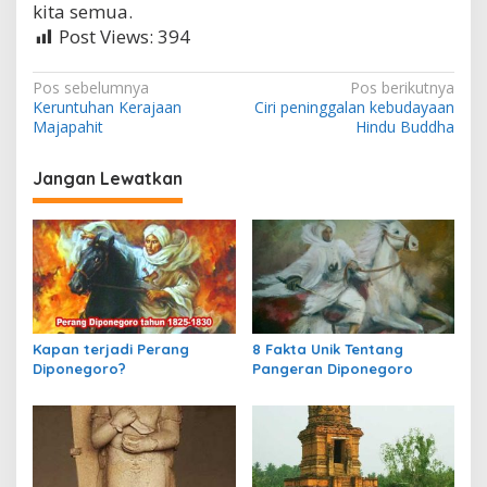
kita semua.
Post Views:
394
N
Pos sebelumnya
Pos berikutnya
Keruntuhan Kerajaan
Ciri peninggalan kebudayaan
a
Majapahit
Hindu Buddha
v
i
Jangan Lewatkan
g
a
s
i
p
Kapan terjadi Perang
8 Fakta Unik Tentang
o
Diponegoro?
Pangeran Diponegoro
s