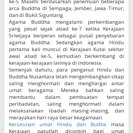
ke-5 Masehi berdasarkan penemuan beberapa
e
arca Buddha di Sempaga, Jember, Jawa Timur,
s
dan di Bukit Siguntang.
i
a
Agama Buddha mengalami perkembangan
yang pesat sejak abad ke-7 ketika Kerajaan
Sriwijaya berperan sebagai pusat penyebaran
agama Buddha. Sedangkan agama Hindu
pertama kali muncul di Kerajaan Kutai sekitar
awal abad ke-5, kemudian berkembang di
kerajaan-kerajaan lainnya di Indonesia.
Semenjak dahulu, para penganut Hindu dan
Buddha Nusantara telah mengembangkan sikap
saling menghormati dan menghargai antar
umat beragama. Mereka bahkan saling
membantu dalam pembuatan tempat
peribadatan, saling menghormati dalam
melaksanakan ibadah masing-masing, dan
merayakan hari raya besar keagamaan.
Kerukunan umat Hindu dan Budha
masa
Kerajaan patutlah dicontoh bagi umat