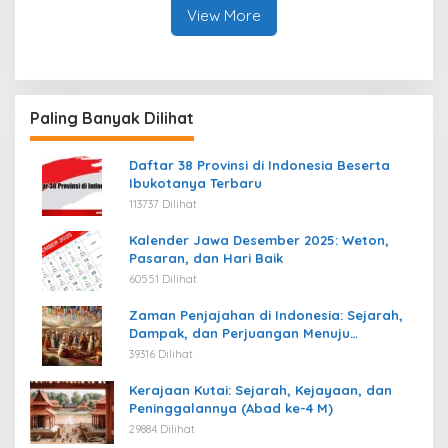
View More
Paling Banyak Dilihat
Daftar 38 Provinsi di Indonesia Beserta
Ibukotanya Terbaru
113737 Dilihat
Kalender Jawa Desember 2025: Weton,
Pasaran, dan Hari Baik
60551 Dilihat
Zaman Penjajahan di Indonesia: Sejarah,
Dampak, dan Perjuangan Menuju
Kemerdekaan
39316 Dilihat
Kerajaan Kutai: Sejarah, Kejayaan, dan
Peninggalannya (Abad ke-4 M)
29884 Dilihat