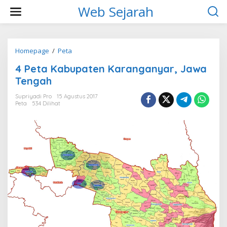
L
Web Sejarah
e
w
a
t
i
Homepage
/
Peta
4
k
P
4 Peta Kabupaten Karanganyar, Jawa
e
e
k
t
Tengah
o
a
n
K
Supriyadi Pro
15 Agustus 2017
t
Peta
534 Dilihat
a
e
b
n
u
p
a
t
e
n
K
a
r
a
n
g