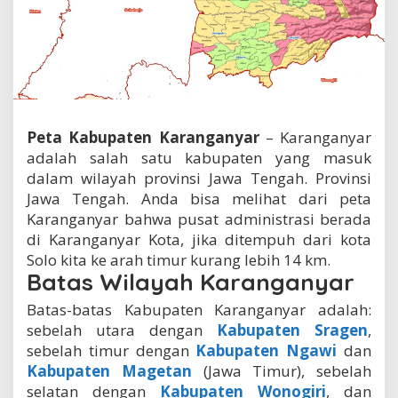
a
n
y
a
r
,
J
a
Peta Kabupaten Karanganyar
– Karanganyar
w
a
adalah salah satu kabupaten yang masuk
T
dalam wilayah provinsi Jawa Tengah. Provinsi
e
Jawa Tengah. Anda bisa melihat dari peta
n
Karanganyar bahwa pusat administrasi berada
g
a
di Karanganyar Kota, jika ditempuh dari kota
h
Solo kita ke arah timur kurang lebih 14 km.
Batas Wilayah Karanganyar
Batas-batas Kabupaten Karanganyar adalah:
sebelah utara dengan
Kabupaten Sragen
,
sebelah timur dengan
Kabupaten Ngawi
dan
Kabupaten Magetan
(Jawa Timur), sebelah
selatan dengan
Kabupaten Wonogiri
, dan