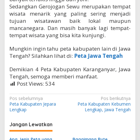
Sedangkan Gerojogan Sewu merupakan tempat
wisata menarik yang paling sering menjadi
tujuan wisatawan baik lokal maupun
mancanegara. Dan masih banyak lagi tempat-
tempat wisata yang bisa kita kunjungi.
Mungkin ingin tahu peta kabupaten lain di Jawa
Tengah? Silahkan lihat di:
Peta Jawa Tengah
Demikian 4 Peta Kabupaten Karanganyar, Jawa
Tengah, semoga memberi manfaat.
Post Views:
534
N
Pos sebelumnya
Pos berikutnya
Peta Kabupaten Jepara
Peta Kabupaten Kebumen
a
Lengkap
Lengkap, Jawa Tengah
v
i
Jangan Lewatkan
g
Apa Jenis Peta yang
Bagaimana Rute