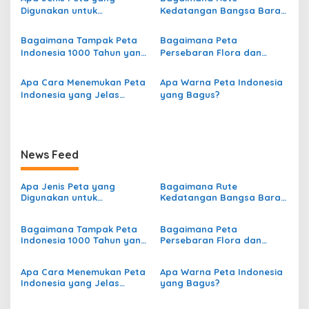
a
Digunakan untuk
Kedatangan Bangsa Barat
s
Menggambarkan
dari Eropa ke Indonesia?
Persebaran Curah Hujan di
Bagaimana Tampak Peta
Bagaimana Peta
i
Indonesia?
Indonesia 1000 Tahun yang
Persebaran Flora dan
p
Lalu?
Fauna di Indonesia?
o
Apa Cara Menemukan Peta
Apa Warna Peta Indonesia
Indonesia yang Jelas
yang Bagus?
s
secara Online?
News Feed
Apa Jenis Peta yang
Bagaimana Rute
Digunakan untuk
Kedatangan Bangsa Barat
Menggambarkan
dari Eropa ke Indonesia?
Persebaran Curah Hujan di
Bagaimana Tampak Peta
Bagaimana Peta
Indonesia?
Indonesia 1000 Tahun yang
Persebaran Flora dan
Lalu?
Fauna di Indonesia?
Apa Cara Menemukan Peta
Apa Warna Peta Indonesia
Indonesia yang Jelas
yang Bagus?
secara Online?